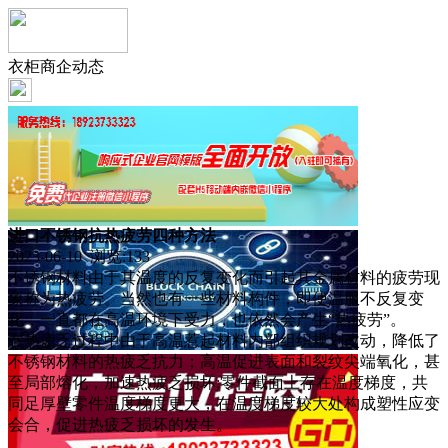
衣柜商企动态
进口不锈钢抗热疲劳四种方法
2023-06-10 浏览:
133
不锈钢材料由于其温度的反复变化而引起其金属材料的疲劳现
象称为热疲劳。当然也有一些材料构件，即使温服不反复变
化，一直都在高温环境下受力，也依然会产生“热疲劳”。
在热疲乏过程中由于高温惹起材料内部组织规划改动，降低了
不锈钢材料的热疲乏抗力；高温促进表面和裂纹尖端氧化，甚
至局部熔化，加速热疲乏损坏;零件截面上存在温度梯度，共
同足厚壁零件温度梯度更大，在温度梯度较大处构成塑性应变
会合，促进热疲乏损坏的发生。