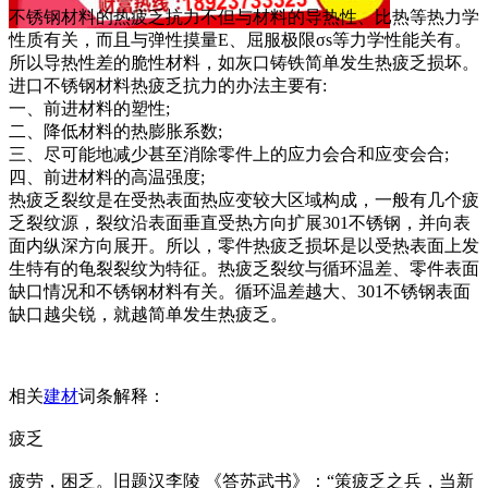
不锈钢材料的热疲乏抗力不但与材料的导热性、比热等热力学
性质有关，而且与弹性摸量E、屈服极限σs等力学性能关有。
所以导热性差的脆性材料，如灰口铸铁简单发生热疲乏损坏。
进口不锈钢材料热疲乏抗力的办法主要有:
一、前进材料的塑性;
二、降低材料的热膨胀系数;
三、尽可能地减少甚至消除零件上的应力会合和应变会合;
四、前进材料的高温强度;
热疲乏裂纹是在受热表面热应变较大区域构成，一般有几个疲
乏裂纹源，裂纹沿表面垂直受热方向扩展301不锈钢，并向表
面内纵深方向展开。所以，零件热疲乏损坏是以受热表面上发
生特有的龟裂裂纹为特征。热疲乏裂纹与循环温差、零件表面
缺口情况和不锈钢材料有关。循环温差越大、301不锈钢表面
缺口越尖锐，就越简单发生热疲乏。
相关
建材
词条解释：
疲乏
疲劳，困乏。旧题汉李陵 《答苏武书》：“策疲乏之兵，当新