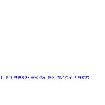
计
卫浴
整体橱柜
家私沙发
铁艺
布艺沙发
万杆楼梯