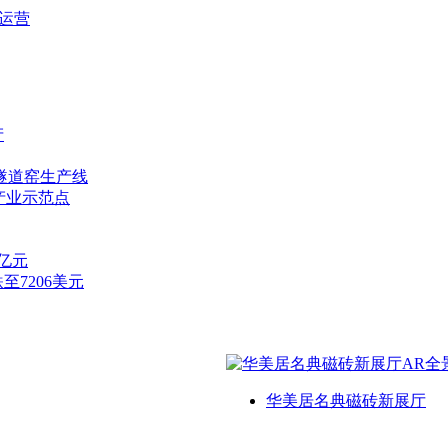
运营
产
隧道窑生产线
产业示范点
7亿元
至7206美元
华美居名典磁砖新展厅