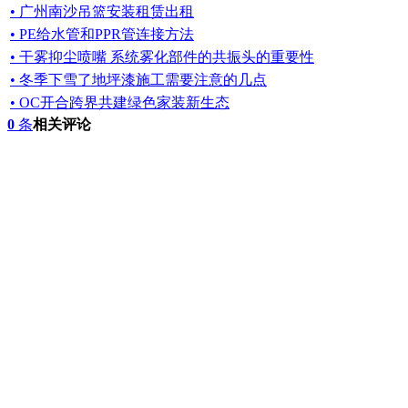
• 广州南沙吊篮安装租赁出租
• PE给水管和PPR管连接方法
• 干雾抑尘喷嘴 系统雾化部件的共振头的重要性
• 冬季下雪了地坪漆施工需要注意的几点
• OC开合跨界共建绿色家装新生态
0
条
相关评论