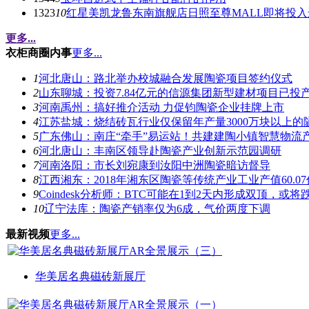
1323
10
红星美凯龙鲁东南旗舰店日照至尊MALL即将投入
更多...
衣柜商圈内事
更多...
1
河北唐山：路北举办校城融合发展陶瓷项目签约仪式
2
山东聊城：投资7.84亿元的信源集团新型建材项目已投
3
河南禹州：搞好推介活动 力促钧陶瓷企业挂牌上市
4
江苏盐城：烧结砖瓦行业仅保留年产量3000万块以上的
5
广东佛山：南庄“牵手”易运站！共建建陶小镇智慧物流
6
河北唐山：丰南区领导赴陶瓷产业创新示范园调研
7
河南洛阳：市长刘宛康到汝阳中洲陶瓷暗访督导
8
江西湘东：2018年湘东区陶瓷等传统产业工业产值60.0
9
Coindesk分析师：BTC可能在1到2天内形成双顶，或将跌
10
辽宁法库：陶瓷产销率仅为6成，气价两度下调
最新视频
更多...
华美居名典磁砖新展厅