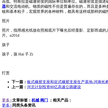
高低。特斯拉是磁通密度的国际单位制单位。磁通密度是描述磁场的基
器
和交流电动机。物质的磁性不但是普遍存在的，而且是多种
核和基本粒子，宏观世界的各种材料，都具有这样或那样的磁
照片
照片，指用感光纸放在照相底片下曝光后经显影、定影而成的人
片。u201d
孩子
孩子，孩 Hai 子 Zi
打赏
下一篇：
板式橡胶支座和盆式橡胶支座生产基地-河南长
上一篇：
河北计划投资80亿高速公路建设
更多
>
文章标签：
机械
阀门
；相关产品：
更多
>
同类头条资讯