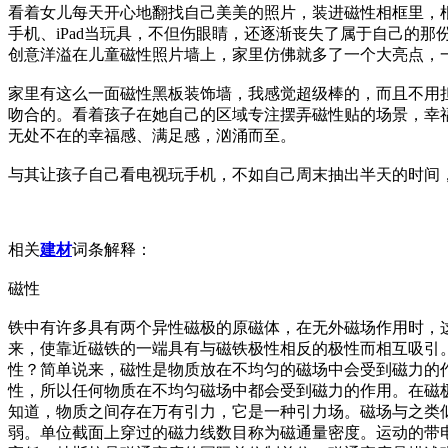
看着女儿每天开心地翻找自己美美的照片，装进磁性相框里，
手机、iPad当玩具，不但伤眼睛，还逐渐丧失了属于自己的
创意洋溢在儿童磁性照片墙上，家里仿佛就多了一个大亮点，
家里有这么一面磁性黑板装饰墙，我感觉超级棒的，而且不用
吻合的。看着孩子在她自己的区域专注摆弄磁性贴的场景，幸
无处不在的幸福感、满足感，汹涌而至。
与其让孩子自己看电视玩手机，不如自己周末抽出半天的时间
相关
建材
词条解释：
磁性
铁中有许多具有两个异性磁极的原磁体，在无外磁场作用时，
来，使靠近磁铁的一端具有与磁铁极性相反的极性而相互吸引
性？简单说来，磁性是物质放在不均匀的磁场中会受到磁力的
性，所以任何物质在不均匀磁场中都会受到磁力的作用。在磁极
知道，物质之间存在万有引力，它是一种引力场。磁场与之类
弱。单位截面上穿过的磁力线数目称为磁通量密度。运动的带电粒