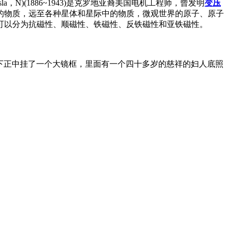
)(1886~1943)是克罗地亚裔美国电机工程师，曾发明
变压
的物质，远至各种星体和星际中的物质，微观世界的原子、原子
可以分为抗磁性、顺磁性、铁磁性、反铁磁性和亚铁磁性。
底下正中挂了一个大镜框，里面有一个四十多岁的慈祥的妇人底照