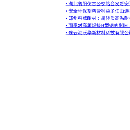
• 湖北襄阳仿古公交站台发货安
• 安全环保塑料管种类多任由选
• 郑州科威耐材：超轻质高温
• 雨季对高频焊接H型钢的影响 
• 连云港沃华新材料科技有限