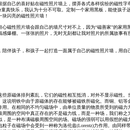
根据自己的喜好贴在磁性照片墙上，摆弄各式各样缤纷的磁性字
那份童真快乐，我认为十分不可取。定制一个家用黑板，能使孩子
一块闪亮的磁性照片墙！
担心磁性照片墙会跟自己的墙尺寸对不上，因为“磁善家”的家用
福感爆棚。一张张的照片，无时无刻都让我对照片的所属故事有
，陪伴孩子，和孩子一起打造一面属于自己的磁性照片墙，用自
这些原磁体排列紊乱，它们的磁性相互抵消，对外不显示磁性。
。这说明铁中由于原磁体的存在能够被磁铁所磁化。而铜、铝等
作用。在相同的不均匀磁场中，由单位质量的物质所受到的磁力
周围的空间中真正存在的不是磁力线，而是一种场，我们称之为
似，是一种布满磁极周围空间的场。磁场的强弱可以用假想的磁
子在磁场中会受到一种称为洛伦兹(Lorentz)力作用。由同