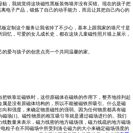
母贴，我就觉得这块磁性黑板装饰墙并没有买错。现在的孩子把
远离电子产品，锻炼了自己的动手能力，而且让其把自己内心的
黑板定制这个服务让我省掉了不少心，基本上跟我家的墙尺寸是
所回忆，可爱的女儿成长史，都在这块儿童磁性照片墙上展示，
己的爱与孩子的创意点亮一个共同温馨的家。
当把铁靠近磁铁时，这些原磁体在磁铁的作用下，整齐地排列起
金属是没有原磁体结构的，所以不能被磁铁所吸引。什么是磁
方向和强度，来确定物质磁性的强弱。因为任何物质都具有磁
磁场[1]。磁性物质的相互吸引等就是通过磁场进行的。我们
力线数量来表示，磁力线密的地方磁场强，磁力线疏的地方磁场
样带电粒子在不同磁场中所受到洛仑磁力的大小来确定磁场强度的