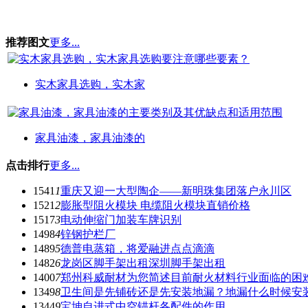
推荐图文
更多...
实木家具选购，实木家
家具油漆，家具油漆的
点击排行
更多...
1541
1
重庆又迎一大型陶企——新明珠集团落户永川区
1521
2
膨胀型阻火模块 电缆阻火模块直销价格
1517
3
电动伸缩门加装车牌识别
1498
4
锌钢护栏厂
1489
5
德普电蒸箱，将爱融进点点滴滴
1482
6
龙岗区脚手架出租深圳脚手架出租
1400
7
郑州科威耐材为您简述目前耐火材料行业面临的困
1349
8
卫生间是先铺砖还是先安装地漏？地漏什么时候安
1344
9
宝坤自进式中空锚杆各配件的作用