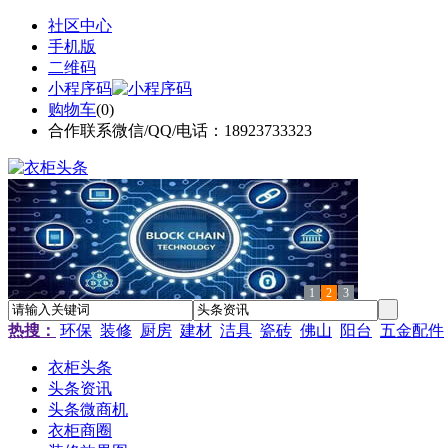
社区中心
手机版
二维码
小程序码
购物车
(
0
)
合作联系微信/QQ/电话：18923733323
1
2
3
热搜：
环保
装修
厨房
建材
洁具
瓷砖
佛山
阳台
五金配件
衣柜头条
头条资讯
头条微商机
衣柜商圈