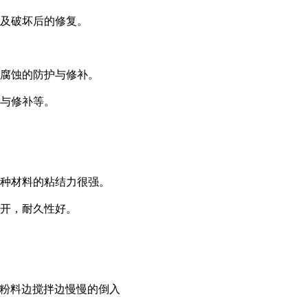
以及破坏后的修复。
盐腐蚀的防护与修补。
护与修补等。
多种材料的粘结力很强。
脱开，耐久性好。
将粉料边搅拌边慢慢的倒入