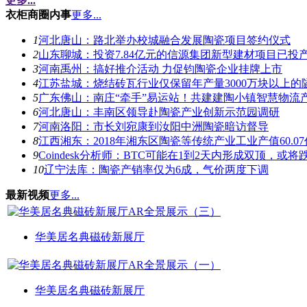
更多...
衣柜商圈内事
更多...
1
河北唐山：路北举办校城融合发展陶瓷项目签约仪式
2
山东聊城：投资7.84亿元的信源集团新型建材项目已投
3
河南禹州：搞好推介活动 力促钧陶瓷企业挂牌上市
4
江苏盐城：烧结砖瓦行业仅保留年产量3000万块以上的
5
广东佛山：南庄“牵手”易运站！共建建陶小镇智慧物流
6
河北唐山：丰南区领导赴陶瓷产业创新示范园调研
7
河南洛阳：市长刘宛康到汝阳中洲陶瓷暗访督导
8
江西湘东：2018年湘东区陶瓷等传统产业工业产值60.0
9
Coindesk分析师：BTC可能在1到2天内形成双顶，或将跌
10
辽宁法库：陶瓷产销率仅为6成，气价两度下调
最新视频
更多...
华美居名典磁砖新展厅
华美居名典磁砖新展厅