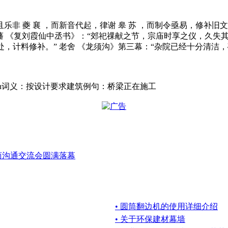
“且乐非 夔 襄 ，而新音代起，律谢 皋 苏 ，而制令亟易，修补旧
藩 《复刘霞仙中丞书》：“郊祀祼献之节，宗庙时享之仪，久失
处，计料修补。” 老舍 《龙须沟》第三幕：“杂院已经十分清洁
uction词义：按设计要求建筑例句：桥梁正在施工
商沟通交流会圆满落幕
• 圆筒翻边机的使用详细介绍
• 关于环保建材幕墙