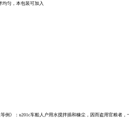
拌均匀，本包装可加入
等例》：u201c车船人户用水搅拌插和穅尘，因而盗用官粮者，