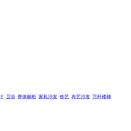
计
卫浴
整体橱柜
家私沙发
铁艺
布艺沙发
万杆楼梯