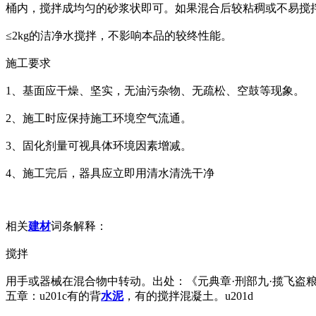
桶内，搅拌成均匀的砂浆状即可。如果混合后较粘稠或不易搅
≤2kg的洁净水搅拌，不影响本品的较终性能。
施工要求
1、基面应干燥、坚实，无油污杂物、无疏松、空鼓等现象。
2、施工时应保持施工环境空气流通。
3、固化剂量可视具体环境因素增减。
4、施工完后，器具应立即用清水清洗干净
相关
建材
词条解释：
搅拌
用手或器械在混合物中转动。出处：《元典章·刑部九·揽飞盗粮
五章：u201c有的背
水泥
，有的搅拌混凝土。u201d