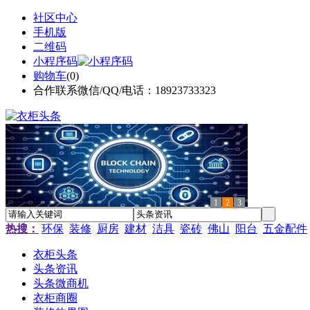
社区中心
手机版
二维码
小程序码
购物车
(
0
)
合作联系微信/QQ/电话：18923733323
1
2
3
热搜：
环保
装修
厨房
建材
洁具
瓷砖
佛山
阳台
五金配件
衣柜头条
头条资讯
头条微商机
衣柜商圈