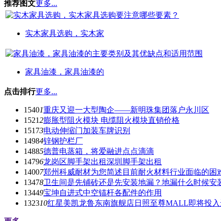
推荐图文
更多...
实木家具选购，实木家
家具油漆，家具油漆的
点击排行
更多...
1540
1
重庆又迎一大型陶企——新明珠集团落户永川区
1521
2
膨胀型阻火模块 电缆阻火模块直销价格
1517
3
电动伸缩门加装车牌识别
1498
4
锌钢护栏厂
1488
5
德普电蒸箱，将爱融进点点滴滴
1479
6
龙岗区脚手架出租深圳脚手架出租
1400
7
郑州科威耐材为您简述目前耐火材料行业面临的困
1347
8
卫生间是先铺砖还是先安装地漏？地漏什么时候安
1344
9
宝坤自进式中空锚杆各配件的作用
1323
10
红星美凯龙鲁东南旗舰店日照至尊MALL即将投入