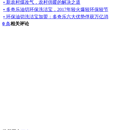
• 新农村煤改气，农村供暖的解决之道
• 多奇乐油切环保洗洁宝，2017年较火爆较环保较节
• 环保油切洗洁宝加盟：多奇乐六大优势俘获万亿消
0
条
相关评论