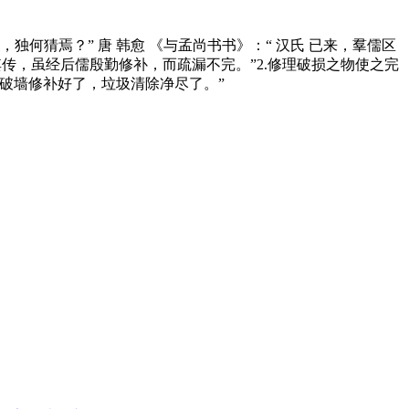
文，独何猜焉？” 唐 韩愈 《与孟尚书书》：“ 汉氏 已来，羣儒区
其传，虽经后儒殷勤修补，而疏漏不完。”2.修理破损之物使之完
，破墙修补好了，垃圾清除净尽了。”