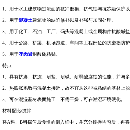
1、用于水工建筑物过流面的抗冲磨损、抗气蚀与抗冻融保护
2、用于
混凝土
建筑物的缺陷修补以及补强与加固处理。
3、用于化工、石油、工厂、码头等混凝土或金属构件抗酸碱
4、用于公路、桥梁、机场跑道、车间等工程部位的抗磨损防
5、用于
花岗岩
耐酸砖粘贴。
特点
1、具有抗渗、抗冻、耐盐、耐碱、耐弱酸腐蚀的性能，并与
2、热膨胀系数与混凝土接近，故不宜从这些被粘结的基材上
3、可在潮湿基材表面施工，不需干燥，可在潮湿环境硬化。
材料配比/搅拌
将A料、B料摇匀后慢慢的倒入桶中，并充分搅拌均匀后，再