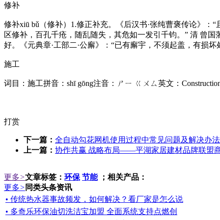
修补
修补xiū bǔ（修补）1.修正补充。《后汉书·张纯曹褒传论》：
区修补，百孔千疮，随乱随失，其危如一发引千钧。” 清 曾国
好。《元典章·工部二·公廨》：“已有廨宇，不须起盖，有损坏
施工
词目：施工拼音：shī gōng注音：ㄕㄧ ㄍㄨㄙ英文：Constr
打赏
下一篇：
全自动勾花网机使用过程中常见问题及解决办法
上一篇：
协作共赢 战略布局——平湖家居建材品牌联盟
更多
>
文章标签：
环保
节能
；相关产品：
更多
>
同类头条资讯
• 传统热水器事故频发，如何解决？看厂家是怎么说
• 多奇乐环保油切洗洁宝加盟 全面系统支持点燃创