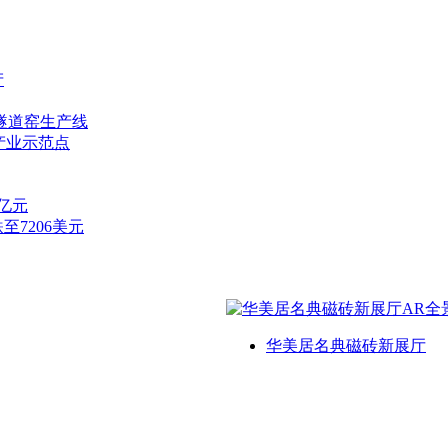
产
隧道窑生产线
产业示范点
7亿元
至7206美元
华美居名典磁砖新展厅