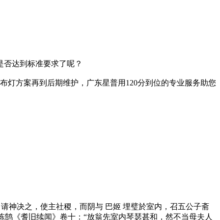
是否达到标准要求了呢？
布灯方案再到后期维护，广东星普用120分到位的专业服务助您
祭羣神，请神决之，使主社稷，而阴与 巴姬 埋璧於室内，召五公子斋
 宋陈鹄《耆旧续闻》卷十：“放翁先室内琴瑟甚和，然不当母夫人