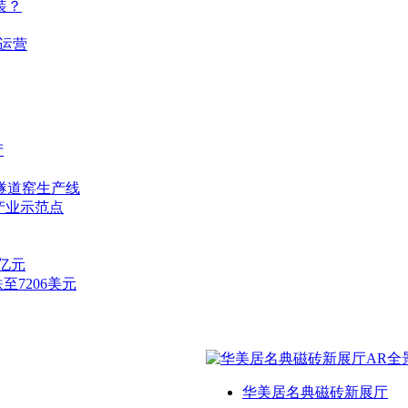
装？
运营
产
隧道窑生产线
产业示范点
7亿元
至7206美元
华美居名典磁砖新展厅