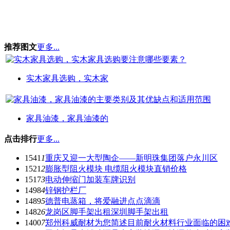
推荐图文
更多...
实木家具选购，实木家
家具油漆，家具油漆的
点击排行
更多...
1541
1
重庆又迎一大型陶企——新明珠集团落户永川区
1521
2
膨胀型阻火模块 电缆阻火模块直销价格
1517
3
电动伸缩门加装车牌识别
1498
4
锌钢护栏厂
1489
5
德普电蒸箱，将爱融进点点滴滴
1482
6
龙岗区脚手架出租深圳脚手架出租
1400
7
郑州科威耐材为您简述目前耐火材料行业面临的困