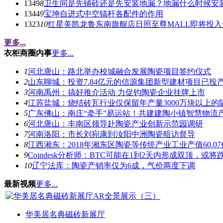
1349
8
卫生间是先铺砖还是先安装地漏？地漏什么时候安
1344
9
宝坤自进式中空锚杆各配件的作用
1323
10
红星美凯龙鲁东南旗舰店日照至尊MALL即将投入
更多...
衣柜商圈内事
更多...
1
河北唐山：路北举办校城融合发展陶瓷项目签约仪式
2
山东聊城：投资7.84亿元的信源集团新型建材项目已投
3
河南禹州：搞好推介活动 力促钧陶瓷企业挂牌上市
4
江苏盐城：烧结砖瓦行业仅保留年产量3000万块以上的
5
广东佛山：南庄“牵手”易运站！共建建陶小镇智慧物流
6
河北唐山：丰南区领导赴陶瓷产业创新示范园调研
7
河南洛阳：市长刘宛康到汝阳中洲陶瓷暗访督导
8
江西湘东：2018年湘东区陶瓷等传统产业工业产值60.0
9
Coindesk分析师：BTC可能在1到2天内形成双顶，或将跌
10
辽宁法库：陶瓷产销率仅为6成，气价两度下调
最新视频
更多...
华美居名典磁砖新展厅