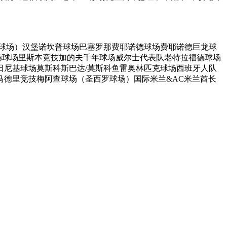
公园球场）汉堡诺坎普球场巴塞罗那费耶诺德球场费耶诺德巨龙球
拉德球场里斯本竞技加的夫千年球场威尔士代表队老特拉福德球场
尼基球场莫斯科斯巴达/莫斯科鱼雷奥林匹克球场西班牙人队
马德里竞技梅阿查球场（圣西罗球场）国际米兰&AC米兰酋长