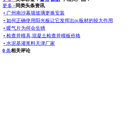
更多
>
同类头条资讯
• 广州南沙幕墙玻璃更换安装
• 如何正确使用阳光板让它发挥出pc板材的较大作用
• 暖气片为何会生锈
• 检查井模具,混凝土检查井模板价格
• 水泥基灌浆料天津厂家
0
条
相关评论