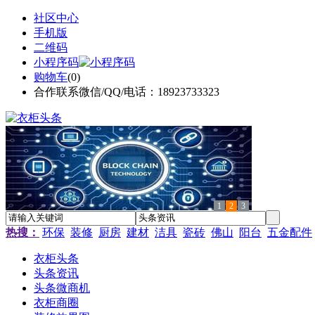
社区中心
手机版
二维码
小程序码
购物车
(
0
)
合作联系微信/QQ/电话：18923733323
1
2
3
热搜：
环保
装修
厨房
建材
洁具
瓷砖
佛山
阳台
五金配件
衣柜头条
头条资讯
头条微商机
衣柜商圈