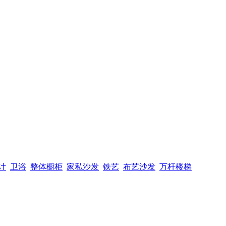
计
卫浴
整体橱柜
家私沙发
铁艺
布艺沙发
万杆楼梯