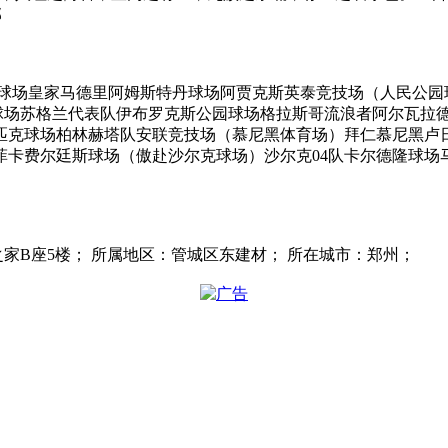
部
;伯纳乌球场皇家马德里阿姆斯特丹球场阿贾克斯英泰竞技场（人民
顿公园球场苏格兰代表队伊布罗克斯公园球场格拉斯哥流浪者阿尔瓦
匹克球场柏林赫塔队安联竞技场（慕尼黑体育场）拜仁慕尼黑卢日
卡费尔廷斯球场（傲赴沙尔克球场）沙尔克04队卡尔德隆球场
居然之家B座5楼； 所属地区：管城区东建材； 所在城市：郑州；