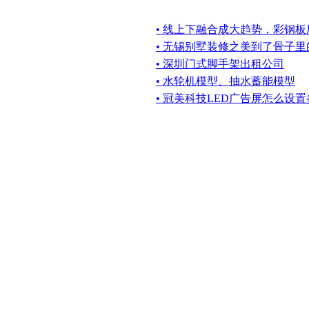
• 线上下融合成大趋势，彩钢
• 无锡别墅装修之美到了骨子
• 深圳门式脚手架出租公司
• 水轮机模型、抽水蓄能模型
• 冠美科技LED广告屏怎么设