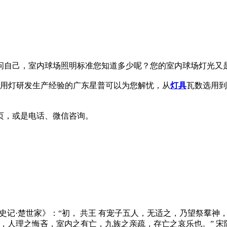
问自己，室内球场照明标准您知道多少呢？您的室内球场灯光又
专用灯研发生产经验的广东星普可以为您解忧，从
灯具
瓦数选用到
页，或是电话、微信咨询。
，指太室。《史记·楚世家》：“初， 共王 有宠子五人，无适之，乃望
之安危，人理之悔吝，室内之有亡，九族之亲疏，存亡之哀乐也。”