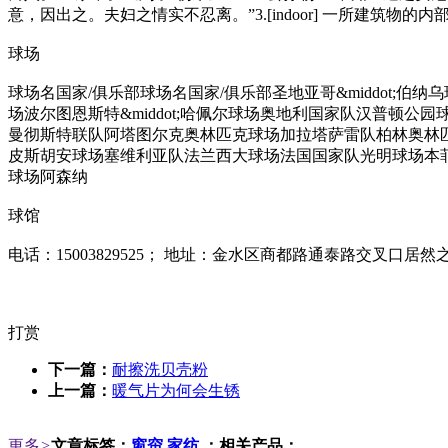
意，因出之。夫妇之情实不忍离。”3.[indoor] 一所建筑物的内
球场
球场名国家/俱乐部球场名国家/俱乐部圣地亚哥&middot
场波尔图恩斯特&middot;哈佩尔球场奥地利国家队汉普
曼彻斯特联队阿塔图尔克奥林匹克球场加拉塔萨雷队柏林奥林
皮斯胡安球场塞维利亚队法兰西大球场法国国家队光明球场本菲
球场阿森纳
球馆
电话：15003829525； 地址：金水区商都路通泰路交叉口
打赏
下一篇：
耐擦洗贝壳粉
上一篇：
暖气片为何会生锈
更多
>
文章标签：
窗帘
家纺
；相关产品：