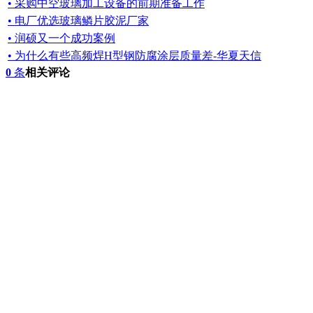
• 采购中空玻璃加工设备的前期准备工作
• 电厂优选玻璃鳞片胶泥厂家
• 润硕又一个成功案例
• 为什么有些高频焊H型钢防腐涂层质量差-华夏天信
0
条
相关评论