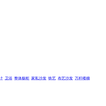
计
卫浴
整体橱柜
家私沙发
铁艺
布艺沙发
万杆楼梯