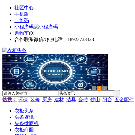
社区中心
手机版
二维码
小程序码
购物车
(
0
)
合作联系微信/QQ/电话：18923733323
1
2
3
热搜：
环保
装修
厨房
建材
洁具
瓷砖
佛山
阳台
五金配件
衣柜头条
头条资讯
头条微商机
衣柜商圈