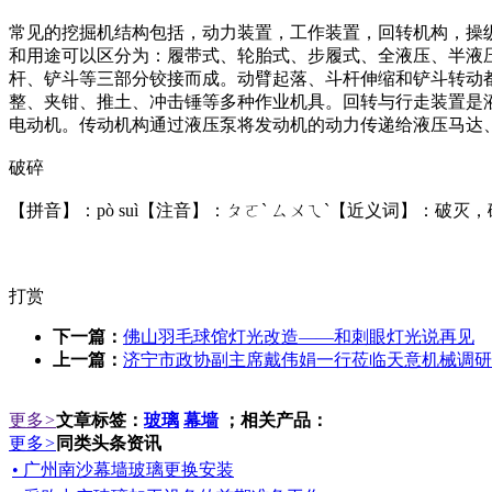
常见的挖掘机结构包括，动力装置，工作装置，回转机构，操
和用途可以区分为：履带式、轮胎式、步履式、全液压、半液
杆、铲斗等三部分铰接而成。动臂起落、斗杆伸缩和铲斗转动
整、夹钳、推土、冲击锤等多种作业机具。回转与行走装置是
电动机。传动机构通过液压泵将发动机的动力传递给液压马达
破碎
【拼音】：pò suì【注音】：ㄆㄛˋ ㄙㄨㄟˋ【近义词】：破灭
打赏
下一篇：
佛山羽毛球馆灯光改造——和刺眼灯光说再见
上一篇：
济宁市政协副主席戴伟娟一行莅临天意机械调研
更多
>
文章标签：
玻璃
幕墙
；相关产品：
更多
>
同类头条资讯
• 广州南沙幕墙玻璃更换安装