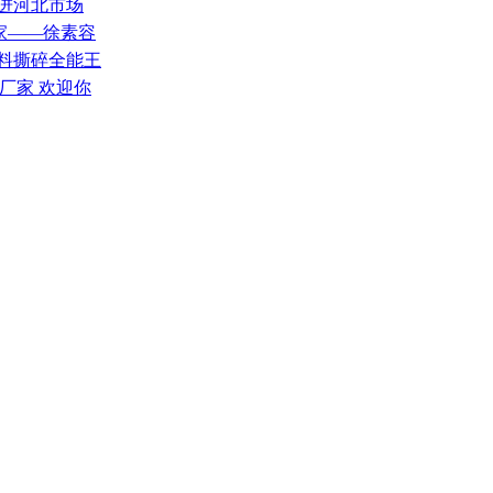
推进河北市场
业家——徐素容
废料撕碎全能王
厂家 欢迎你