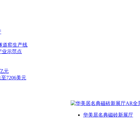
产
隧道窑生产线
产业示范点
7亿元
至7206美元
华美居名典磁砖新展厅