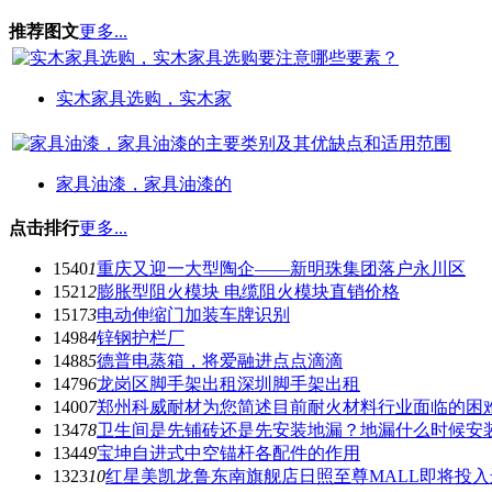
推荐图文
更多...
实木家具选购，实木家
家具油漆，家具油漆的
点击排行
更多...
1540
1
重庆又迎一大型陶企——新明珠集团落户永川区
1521
2
膨胀型阻火模块 电缆阻火模块直销价格
1517
3
电动伸缩门加装车牌识别
1498
4
锌钢护栏厂
1488
5
德普电蒸箱，将爱融进点点滴滴
1479
6
龙岗区脚手架出租深圳脚手架出租
1400
7
郑州科威耐材为您简述目前耐火材料行业面临的困
1347
8
卫生间是先铺砖还是先安装地漏？地漏什么时候安
1344
9
宝坤自进式中空锚杆各配件的作用
1323
10
红星美凯龙鲁东南旗舰店日照至尊MALL即将投入