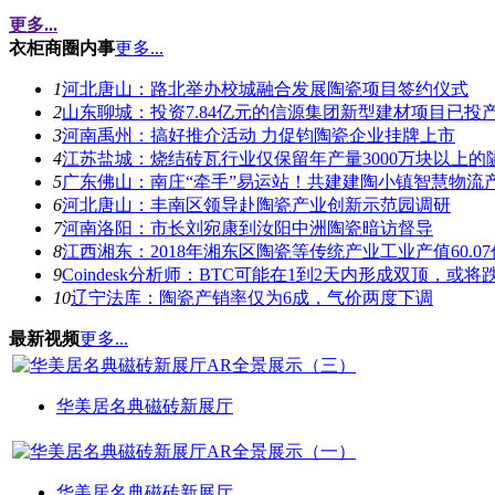
更多...
衣柜商圈内事
更多...
1
河北唐山：路北举办校城融合发展陶瓷项目签约仪式
2
山东聊城：投资7.84亿元的信源集团新型建材项目已投
3
河南禹州：搞好推介活动 力促钧陶瓷企业挂牌上市
4
江苏盐城：烧结砖瓦行业仅保留年产量3000万块以上的
5
广东佛山：南庄“牵手”易运站！共建建陶小镇智慧物流
6
河北唐山：丰南区领导赴陶瓷产业创新示范园调研
7
河南洛阳：市长刘宛康到汝阳中洲陶瓷暗访督导
8
江西湘东：2018年湘东区陶瓷等传统产业工业产值60.0
9
Coindesk分析师：BTC可能在1到2天内形成双顶，或将跌
10
辽宁法库：陶瓷产销率仅为6成，气价两度下调
最新视频
更多...
华美居名典磁砖新展厅
华美居名典磁砖新展厅