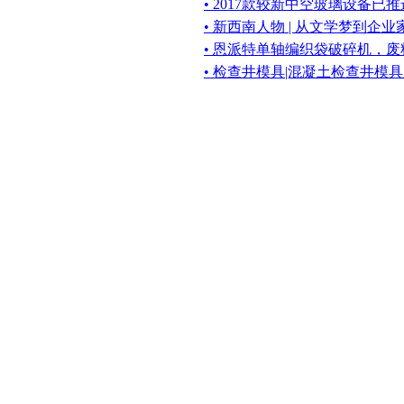
• 2017款较新中空玻璃设备已
• 新西南人物 | 从文学梦到企
• 恩派特单轴编织袋破碎机，
• 检查井模具|混凝土检查井模具