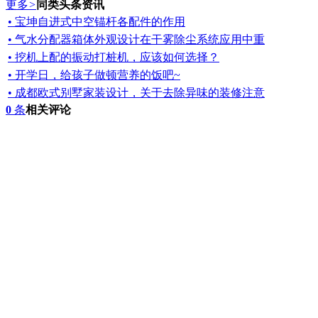
更多
>
同类头条资讯
• 宝坤自进式中空锚杆各配件的作用
• 气水分配器箱体外观设计在干雾除尘系统应用中重
• 挖机上配的振动打桩机，应该如何选择？
• 开学日，给孩子做顿营养的饭吧~
• 成都欧式别墅家装设计，关于去除异味的装修注意
0
条
相关评论