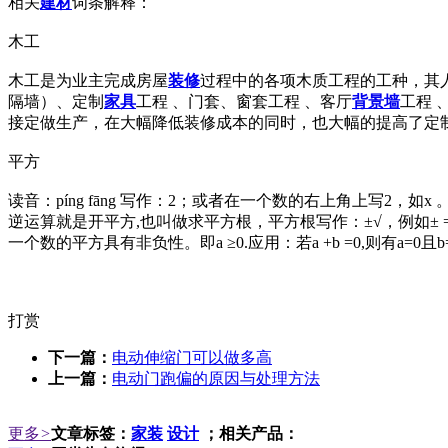
相关
建材
词条解释：
木工
木工是为业主完成房屋
装修
过程中的各项木质工程的工种，其
隔墙）、定制
家具
工程 、门套、窗套工程 、客厅
背景墙
工程 
接定做生产，在大幅降低装修成本的同时，也大幅的提高了定
平方
读音：píng fāng 写作：2；或者在一个数的右上角上写2
逆运算就是开平方,也叫做求平方根，平方根写作：±√，例如± =±1.7
一个数的平方具有非负性。即a ≥0.应用：若a +b =0,则有a=0且b=
打赏
下一篇：
电动伸缩门可以做多高
上一篇：
电动门跑偏的原因与处理方法
更多
>
文章标签：
家装
设计
；相关产品：