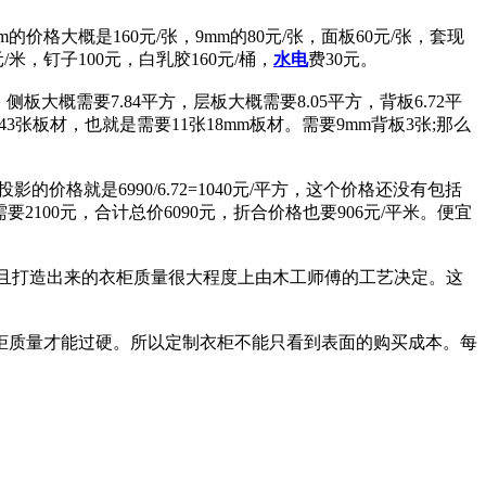
格大概是160元/张，9mm的80元/张，面板60元/张，套现
元/米，钉子100元，白乳胶160元/桶，
水电
费30元。
，侧板大概需要7.84平方，层板大概需要8.05平方，背板6.72平
=10.43张板材，也就是需要11张18mm板材。需要9mm背板3张;那么
的价格就是6990/6.72=1040元/平方，这个价格还没有包括
00元，合计总价6090元，折合价格也要906元/平米。便宜
而且打造出来的衣柜质量很大程度上由木工师傅的工艺决定。这
柜质量才能过硬。所以定制衣柜不能只看到表面的购买成本。每