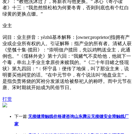
友》：“教他洗沐过了，将新衣与他更换。” 冰心《寄小读
者》十三：“我忽然恨松柏为何要冬青，否则到底也有个红白
绿黄的更换点缀。”
业主
词目：业主拼音：yèzhǔ基本解释：[owner;proprietor]指拥有产
业或企业所有权的人。引证解释：指产业的所有者。清褚人获
《坚瓠十集·揽田》：“崇明佃户揽田，先以鸡鸭送业主，此通
例也。”《儒林外史》第十六回：“我赌气不卖给他，他就下一
个毒，串出上手业主拿原价来赎我的。”《二十年目睹之怪现
状》第九四回：“﹝怀宁县﹞便传了地保，叫了那业主来，说
明要买他祠堂的话。”在中元节中，有个说法叫“地盘业主”，
是指负责将烧的冥祔分发派送给被祭祀人的称呼。而中元节在
唐、宋时期就开始成为民俗节日。
打赏
下一篇:
无接缝滑触线价格请咨询山东腾云无接缝安全滑触线厂
家