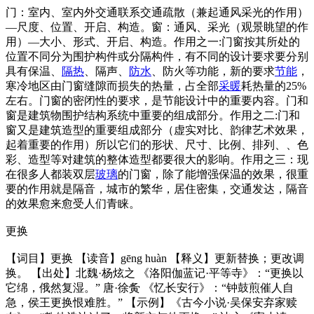
门：室内、室内外交通联系交通疏散（兼起通风采光的作用）
—尺度、位置、开启、构造。窗：通风、采光（观景眺望的作
用）—大小、形式、开启、构造。作用之一:门窗按其所处的
位置不同分为围护构件或分隔构件，有不同的设计要求要分别
具有保温、
隔热
、隔声、
防水
、防火等功能，新的要求
节能
，
寒冷地区由门窗缝隙而损失的热量，占全部
采暖
耗热量的25%
左右。门窗的密闭性的要求，是节能设计中的重要内容。门和
窗是建筑物围护结构系统中重要的组成部分。作用之二:门和
窗又是建筑造型的重要组成部分（虚实对比、韵律艺术效果，
起着重要的作用）所以它们的形状、尺寸、比例、排列、、色
彩、造型等对建筑的整体造型都要很大的影响。作用之三：现
在很多人都装双层
玻璃
的门窗，除了能增强保温的效果，很重
要的作用就是隔音，城市的繁华，居住密集，交通发达，隔音
的效果愈来愈受人们青睐。
更换
【词目】更换 【读音】gēng huàn 【释义】更新替换；更改调
换。 【出处】北魏·杨炫之 《洛阳伽蓝记·平等寺》：“更换以
它绵，俄然复湿。” 唐·徐夤 《忆长安行》：“钟鼓煎催人自
急，侯王更换恨难胜。” 【示例】《古今小说·吴保安弃家赎