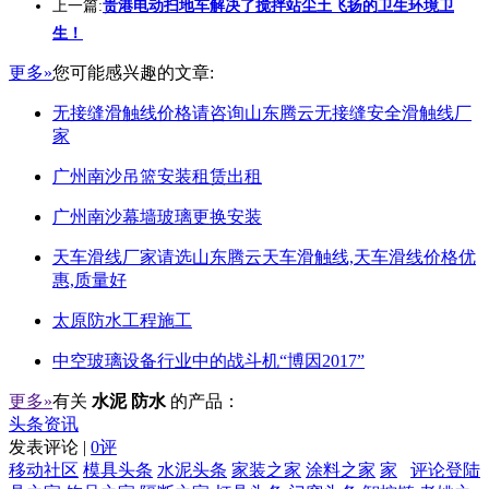
上一篇:
贵港电动扫地车解决了搅拌站尘土飞扬的卫生环境卫
生！
更多»
您可能感兴趣的文章:
无接缝滑触线价格请咨询山东腾云无接缝安全滑触线厂
家
广州南沙吊篮安装租赁出租
广州南沙幕墙玻璃更换安装
天车滑线厂家请选山东腾云天车滑触线,天车滑线价格优
惠,质量好
太原防水工程施工
中空玻璃设备行业中的战斗机“博因2017”
更多»
有关
水泥 防水
的产品：
头条资讯
发表评论 |
0评
移动社区
模具头条
水泥头条
家装之家
涂料之家
家
评论登陆