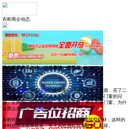
衣柜商企动态
即将要买房子的你，这件事情一定要做!
2023-09-09 浏览:
134
（卡帝
门窗
，安全
隔音
门窗管家）门窗是房子的脸面，买了二
手房准备翻新或准备二次改造的业主，都非常关心门窗的问
题，正因为门窗的重要性，迫使大多数人都会更换门窗。为什
么那么多的业主
装修
会更换门窗呢？
多数时候，原门窗dgkadi的原材料是普通建筑型铝材，这样的
材料抗风压效果较差，受大风吹袭时容易变形、损坏。