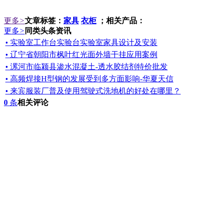
更多
>
文章标签：
家具
衣柜
；相关产品：
更多
>
同类头条资讯
• 实验室工作台实验台实验室家具设计及安装
• 辽宁省朝阳市枫叶红光面外墙干挂应用案例
• 漯河市临颍县渗水混凝土-透水胶结剂特价批发
• 高频焊接H型钢的发展受到多方面影响-华夏天信
• 来宾服装厂普及使用驾驶式洗地机的好处在哪里？
0
条
相关评论