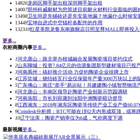
1482
6
龙岗区脚手架出租深圳脚手架出租
1400
7
郑州科威耐材为您简述目前耐火材料行业面临的困
1349
8
卫生间是先铺砖还是先安装地漏？地漏什么时候安
1344
9
宝坤自进式中空锚杆各配件的作用
1323
10
红星美凯龙鲁东南旗舰店日照至尊MALL即将投入
更多...
衣柜商圈内事
更多...
1
河北唐山：路北举办校城融合发展陶瓷项目签约仪式
2
山东聊城：投资7.84亿元的信源集团新型建材项目已投
3
河南禹州：搞好推介活动 力促钧陶瓷企业挂牌上市
4
江苏盐城：烧结砖瓦行业仅保留年产量3000万块以上的
5
广东佛山：南庄“牵手”易运站！共建建陶小镇智慧物流
6
河北唐山：丰南区领导赴陶瓷产业创新示范园调研
7
河南洛阳：市长刘宛康到汝阳中洲陶瓷暗访督导
8
江西湘东：2018年湘东区陶瓷等传统产业工业产值60.0
9
Coindesk分析师：BTC可能在1到2天内形成双顶，或将跌
10
辽宁法库：陶瓷产销率仅为6成，气价两度下调
最新视频
更多...