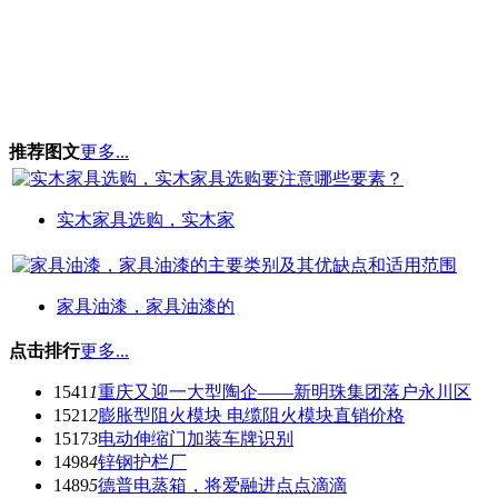
推荐图文
更多...
实木家具选购，实木家
家具油漆，家具油漆的
点击排行
更多...
1541
1
重庆又迎一大型陶企——新明珠集团落户永川区
1521
2
膨胀型阻火模块 电缆阻火模块直销价格
1517
3
电动伸缩门加装车牌识别
1498
4
锌钢护栏厂
1489
5
德普电蒸箱，将爱融进点点滴滴