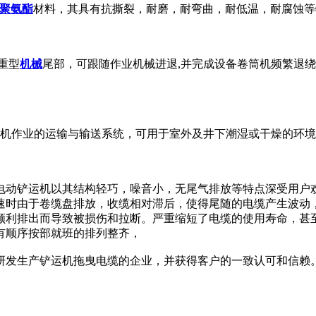
聚氨酯
材料，其具有抗撕裂，耐磨，耐弯曲，耐低温，耐腐蚀等
重型
机械
尾部，可跟随作业机械进退,并完成设备卷筒机频繁退
,扒渣机作业的运输与输送系统，可用于室外及井下潮湿或干燥的环
电动铲运机以其结构轻巧，噪音小，无尾气排放等特点深受用户
速时由于卷缆盘排放，收缆相对滞后，使得尾随的电缆产生波动
顺利排出而导致被损伤和拉断。严重缩短了电缆的使用寿命，甚
有顺序按部就班的排列整齐，
早研发生产铲运机拖曳电缆的企业，并获得客户的一致认可和信