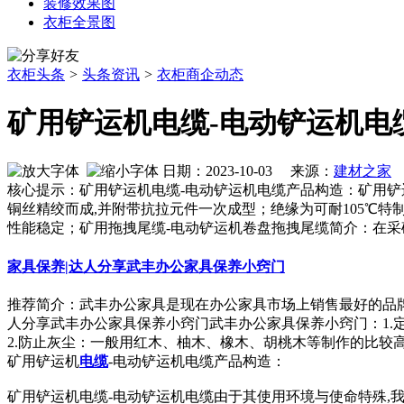
装修效果图
衣柜全景图
衣柜头条
>
头条资讯
>
衣柜商企动态
矿用铲运机电缆-电动铲运机电
日期：2023-10-03 来源：
建材之家
作
核心提示：矿用铲运机电缆-电动铲运机电缆产品构造：矿用铲
铜丝精绞而成,并附带抗拉元件一次成型；绝缘为可耐105℃
性能稳定；矿用拖拽尾缆-电动铲运机卷盘拖拽尾缆简介：在采
家具保养|达人分享武丰办公家具保养小窍门
推荐简介：武丰办公家具是现在办公家具市场上销售最好的品
人分享武丰办公家具保养小窍门武丰办公家具保养小窍门：1
2.防止灰尘：一般用红木、柚木、橡木、胡桃木等制作的比较高档的原
矿用铲运机
电缆
-电动铲运机电缆产品构造：
矿用铲运机电缆-电动铲运机电缆由于其使用环境与使命特殊,