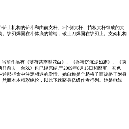
带铲土机构的铲斗和由前支杆、2个侧支杆、挡板支杆组成的支
动。铲刃焊固在斗体底的前端，破土刀焊固在铲刃上。支架机构
趣。当前作品有《薄荷荼蘼梨花白》、《香蜜沉沉烬如霜》、《两
夫一台戏》也已经完结.于2009年8月15日和靡宝、玄色一
讲述那些命中注定相遇的爱情。她自称是个爬格子而被格子附身
，然而本本精彩绝伦，以此飞速跻身亿级作者行列。她是电线