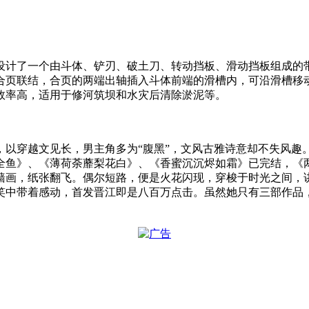
设计了一个由斗体、铲刃、破土刀、转动挡板、滑动挡板组成的
合页联结，合页的两端出轴插入斗体前端的滑槽内，可沿滑槽移
效率高，适用于修河筑坝和水灾后清除淤泥等。
，以穿越文见长，男主角多为“腹黑”，文风古雅诗意却不失风
鱼》、《薄荷荼蘼梨花白》、《香蜜沉沉烬如霜》已完结，《两只前
墙画，纸张翻飞。偶尔短路，便是火花闪现，穿梭于时光之间，
笑中带着感动，首发晋江即是八百万点击。虽然她只有三部作品