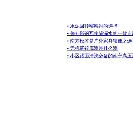
• 水泥回转窑窑衬的选择
• 修补彩钢瓦接缝漏水的一款专
• 南方松才是户外家具较佳之选
• 无机富锌底漆是什么漆
• 小区路面清洗必备的南宁高压