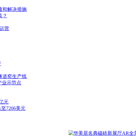
难和解决措施
装？
运营
产
隧道窑生产线
产业示范点
7亿元
至7206美元