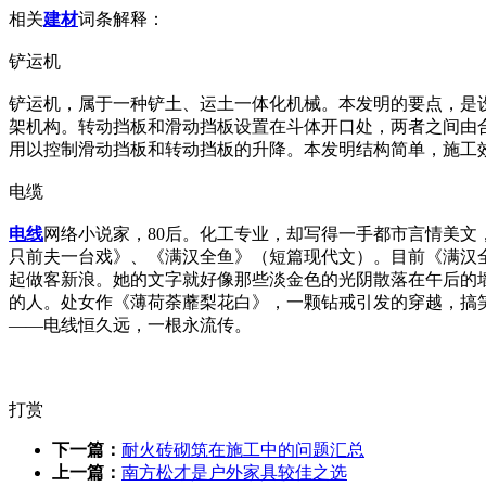
相关
建材
词条解释：
铲运机
铲运机，属于一种铲土、运土一体化机械。本发明的要点，是
架机构。转动挡板和滑动挡板设置在斗体开口处，两者之间由
用以控制滑动挡板和转动挡板的升降。本发明结构简单，施工
电缆
电线
网络小说家，80后。化工专业，却写得一手都市言情美文
只前夫一台戏》、《满汉全鱼》（短篇现代文）。目前《满汉全
起做客新浪。她的文字就好像那些淡金色的光阴散落在午后的
的人。处女作《薄荷荼蘼梨花白》，一颗钻戒引发的穿越，搞
——电线恒久远，一根永流传。
打赏
下一篇：
耐火砖砌筑在施工中的问题汇总
上一篇：
南方松才是户外家具较佳之选