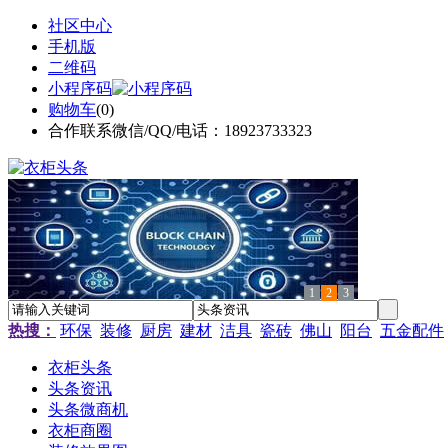
社区中心
手机版
二维码
小程序码
购物车
(
0
)
合作联系微信/QQ/电话：18923733323
1
2
3
热搜：
环保
装修
厨房
建材
洁具
瓷砖
佛山
阳台
五金配件
衣柜头条
头条资讯
头条微商机
衣柜商圈