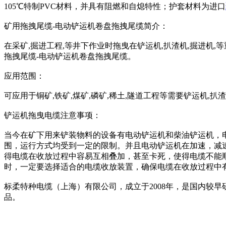
105℃特制PVC材料，并具有阻燃和自熄特性；护套材料为进口
矿用拖拽尾缆-电动铲运机卷盘拖拽尾缆简介：
在采矿,掘进工程,等井下作业时拖曳在铲运机,扒渣机,掘进机,等
拖拽尾缆-电动铲运机卷盘拖拽尾缆。
应用范围：
可应用于铜矿,铁矿,煤矿,磷矿,稀土,隧道工程等需要铲运机
铲运机拖曳电缆注意事项：
当今在矿下用来铲装物料的设备有电动铲运机和柴油铲运机，
围，运行方式均受到一定的限制。并且电动铲运机在加速，减
得电缆在收放过程中容易互相叠加，甚至卡死，使得电缆不能
时，一定要选择适合的电缆收放装置，确保电缆在收放过程中
标柔特种电缆（上海）有限公司，成立于2008年，是国内较
品。