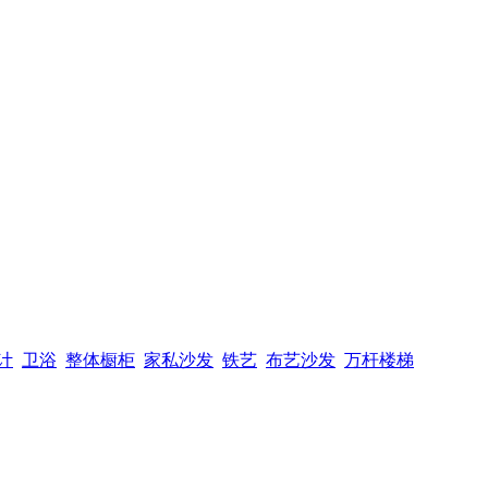
计
卫浴
整体橱柜
家私沙发
铁艺
布艺沙发
万杆楼梯