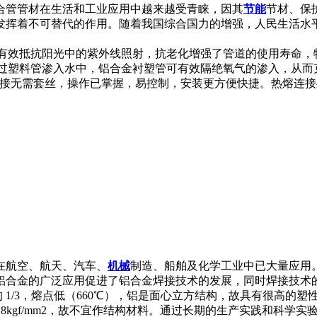
合管管材在生活和工业应用中越来越受青睐，因其
节能
节材、保
发挥着不可替代的作用。随着我国综合国力的增强，人民生活水
可有效抵抗阳光中的紫外线照射，抗老化增强了管道的使用寿命，
过塑料管渗入水中，铝合金衬塑管可有效隔绝氧气的渗入，从而
熔连接无需套丝，操作已掌握，易控制，安装更方便快捷。热熔连
在航空、航天、汽车、
机械
制造、船舶及化学工业中已大量应用
铝合金的广泛应用促进了铝合金焊接技术的发展，同时焊接技术
 1/3，熔点低（660℃），铝是面心立方结构，故具有很高的塑性（δ
为8kgf/mm2，故不宜作结构材料。通过长期的生产实践和科