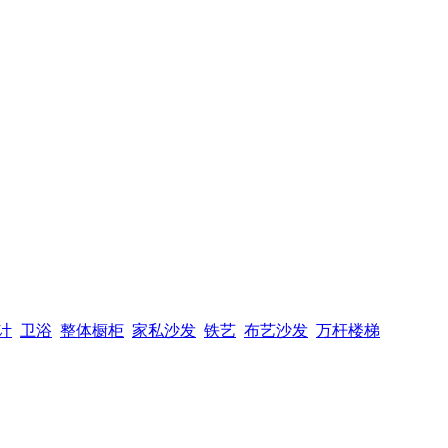
计
卫浴
整体橱柜
家私沙发
铁艺
布艺沙发
万杆楼梯