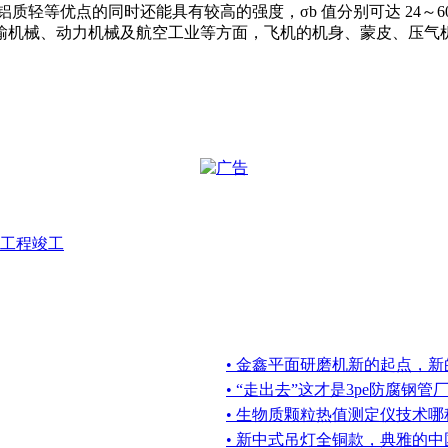
等优点的同时还能具有较高的强度，σb 值分别可达 24～60kgf
输机械、动力机械及航空工业等方面，飞机的机身、蒙皮、压气
工程竣工
• 金鑫平面研磨机新的起点，
• “走出去”这才是3pe防腐钢管
• 生物质颗粒热值测定仪技术
• 新中式吊灯全铜款，典雅的中