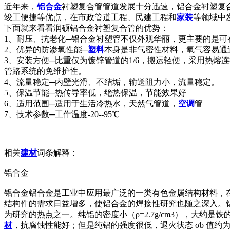
近年来，
铝合金
衬塑复合管管道发展十分迅速，铝合金衬塑复
竣工便捷等优点，在市政管道工程、民建工程和
家装
等领域中
下面就来看看润硕铝合金衬塑复合管的优势：
1、耐压、抗老化─铝合金衬塑管不仅外观华丽，更主要的是
2、优异的防渗氧性能─
塑料
本身是非气密性材料，氧气容易通
3、安装方便─比重仅为镀锌管道的1/6，搬运轻便，采用热
管路系统的免维护性。
4、流量稳定─内壁光滑、不结垢，输送阻力小，流量稳定。
5、保温节能─热传导率低，绝热保温，节能效果好
6、适用范围─适用于生活冷热水，天然气管道，
空调
管
7、技术参数─工作温度-20--95℃
相关
建材
词条解释：
铝合金
铝合金铝合金是工业中应用最广泛的一类有色金属结构材料，
结构件的需求日益增多，使铝合金的焊接性研究也随之深入。
为研究的热点之一。纯铝的密度小（ρ=2.7g/cm3），大约是铁的
材
，抗腐蚀性能好；但是纯铝的强度很低，退火状态 σb 值约