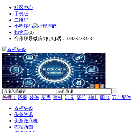
社区中心
手机版
二维码
小程序码
购物车
(
0
)
合作联系微信/QQ/电话：18923733323
1
2
3
热搜：
环保
装修
厨房
建材
洁具
瓷砖
佛山
阳台
五金配件
衣柜头条
头条资讯
头条微商机
衣柜商圈