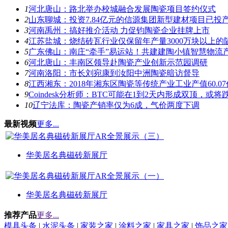
1
河北唐山：路北举办校城融合发展陶瓷项目签约仪式
2
山东聊城：投资7.84亿元的信源集团新型建材项目已投
3
河南禹州：搞好推介活动 力促钧陶瓷企业挂牌上市
4
江苏盐城：烧结砖瓦行业仅保留年产量3000万块以上的
5
广东佛山：南庄“牵手”易运站！共建建陶小镇智慧物流
6
河北唐山：丰南区领导赴陶瓷产业创新示范园调研
7
河南洛阳：市长刘宛康到汝阳中洲陶瓷暗访督导
8
江西湘东：2018年湘东区陶瓷等传统产业工业产值60.0
9
Coindesk分析师：BTC可能在1到2天内形成双顶，或将跌
10
辽宁法库：陶瓷产销率仅为6成，气价两度下调
最新视频
更多...
华美居名典磁砖新展厅
华美居名典磁砖新展厅
推荐产品
更多...
模具头条
|
水泥头条
|
家装之家
|
涂料之家
|
家具之家
|
饰品之家