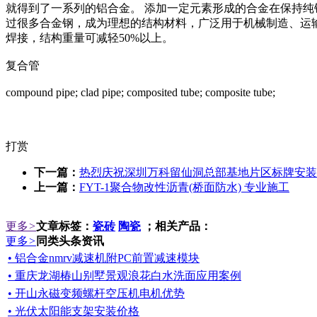
就得到了一系列的铝合金。 添加一定元素形成的合金在保持纯铝质轻
过很多合金钢，成为理想的结构材料，广泛用于机械制造、运
焊接，结构重量可减轻50%以上。
复合管
compound pipe; clad pipe; composited tube; composite tube;
打赏
下一篇：
热烈庆祝深圳万科留仙洞总部基地片区标牌安装
上一篇：
FYT-1聚合物改性沥青(桥面防水) 专业施工
更多
>
文章标签：
瓷砖
陶瓷
；相关产品：
更多
>
同类头条资讯
• 铝合金nmrv减速机附PC前置减速模块
• 重庆龙湖椿山别墅景观浪花白水洗面应用案例
• 开山永磁变频螺杆空压机电机优势
• 光伏太阳能支架安装价格