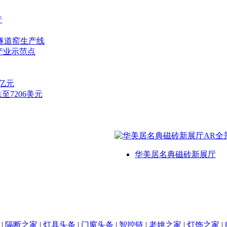
产
隧道窑生产线
产业示范点
7亿元
至7206美元
华美居名典磁砖新展厅
|
隔断之家
|
灯具头条
|
门窗头条
|
智控链
|
老姚之家
|
灯饰之家
|