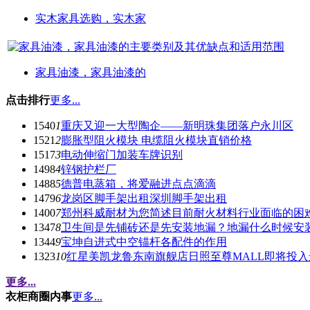
实木家具选购，实木家
家具油漆，家具油漆的
点击排行
更多...
1540
1
重庆又迎一大型陶企——新明珠集团落户永川区
1521
2
膨胀型阻火模块 电缆阻火模块直销价格
1517
3
电动伸缩门加装车牌识别
1498
4
锌钢护栏厂
1488
5
德普电蒸箱，将爱融进点点滴滴
1479
6
龙岗区脚手架出租深圳脚手架出租
1400
7
郑州科威耐材为您简述目前耐火材料行业面临的困
1347
8
卫生间是先铺砖还是先安装地漏？地漏什么时候安
1344
9
宝坤自进式中空锚杆各配件的作用
1323
10
红星美凯龙鲁东南旗舰店日照至尊MALL即将投入
更多...
衣柜商圈内事
更多...