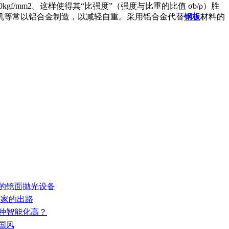
/mm2。这样使得其“比强度”（强度与比重的比值 σb/ρ）胜
机等常以铝合金制造，以减轻自重。采用铝合金代替
钢板
材料的
新的镜面抛光设备
厂家的出路
哪种智能化高？
国风