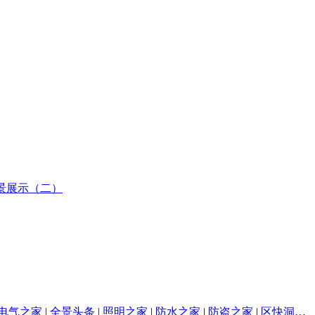
电气之家
|
全景头条
|
照明之家
|
防水之家
|
防盗之家
|
区快洞察
|