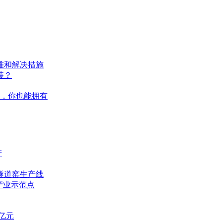
难和解决措施
装？
，你也能拥有
产
隧道窑生产线
产业示范点
7亿元