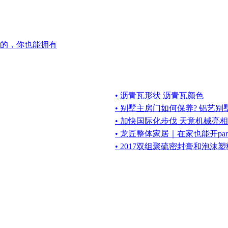
的，你也能拥有
• 沥青瓦形状 沥青瓦颜色
• 别墅主房门如何保养? 铝艺
• 加快国际化步伐 天意机械亮
• 龙匠整体家居｜在家也能开pa
• 2017双组聚硫密封膏和泡