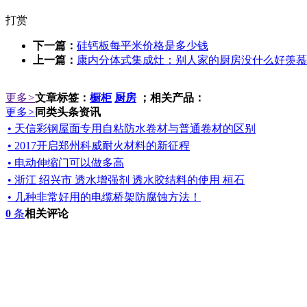
打赏
下一篇：
硅钙板每平米价格是多少钱
上一篇：
康内分体式集成灶：别人家的厨房没什么好羡慕
更多
>
文章标签：
橱柜
厨房
；相关产品：
更多
>
同类头条资讯
• 天信彩钢屋面专用自粘防水卷材与普通卷材的区别
• 2017开启郑州科威耐火材料的新征程
• 电动伸缩门可以做多高
• 浙江 绍兴市 透水增强剂 透水胶结料的使用 桓石
• 几种非常好用的电缆桥架防腐蚀方法！
0
条
相关评论