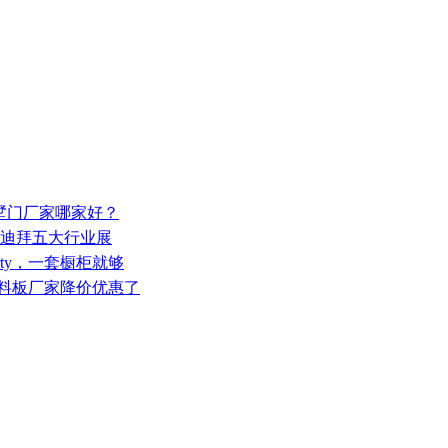
别墅门厂家哪家好？
相迪拜五大行业展
rty，一套橱柜就够
沫塑料板厂家降价优惠了