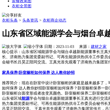
装修效果图
衣柜全景图
衣柜头条
>
头条资讯
>
衣柜商企动态
山东省区域能源学会与烟台卓
日期：2023-11-03 来源：
建材之家
作
核心提示：山东省区域能源学会与烟台卓越新能源董事长王真光
长、济南热力集团党委副书记、可再生能源供热供冷工作委员
会秘书长吕昊正陪同交流。王真光首先观看了济南热力集团宣
家具保养|卧室橱柜如何保养 达人教你妙招
推荐简介：现在在卧室中设计卧室橱柜的家庭是越来越多了，
如何保养 达人教你妙招卧室橱柜如何保养？卧室橱柜保养一
卧室橱柜台面变形或者改变其颜色。卧室橱柜保养二卧室橱柜保养，
山东省区域
能源
学会与烟台卓越新能源董事长王真光进行交流座
热力集团党委副书记、可再生能源供热供冷工作委员会秘书长
吕昊正陪同交流。 王真光首先观看了济南热力集团宣传片，