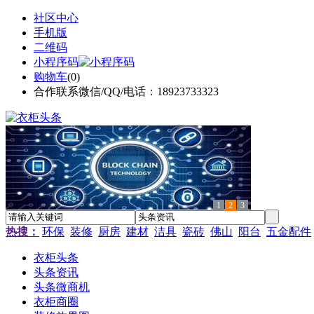
社区中心
手机版
二维码
小程序码
购物车
(
0
)
合作联系微信/QQ/电话：18923733323
1
2
3
热搜：
环保
装修
厨房
建材
洁具
瓷砖
佛山
阳台
五金配件
衣柜头条
头条资讯
头条微商机
衣柜商圈