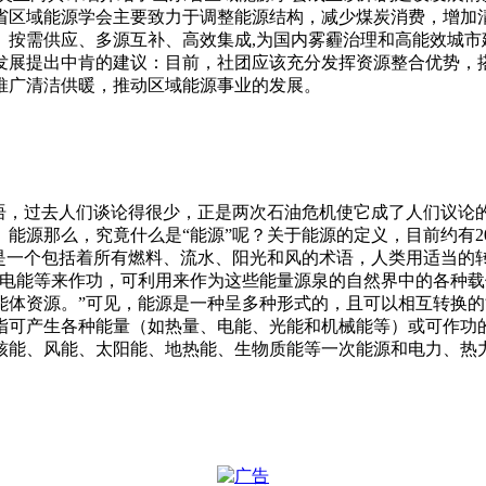
省区域能源学会主要致力于调整能源结构，减少煤炭消费，增加
、按需供应、多源互补、高效集成,为国内雾霾治理和高能效城市
发展提出中肯的建议：目前，社团应该充分发挥资源整合优势，
推广清洁供暖，推动区域能源事业的发展。
术语，过去人们谈论得很少，正是两次石油危机使它成了人们议论
能源那么，究竟什么是“能源”呢？关于能源的定义，目前约有2
是一个包括着所有燃料、流水、阳光和风的术语，人类用适当的
电能等来作功，可利用来作为这些能量源泉的自然界中的各种载
能体资源。”可见，能源是一种呈多种形式的，且可以相互转换
指可产生各种能量（如热量、电能、光能和机械能等）或可作功
核能、风能、太阳能、地热能、生物质能等一次能源和电力、热力