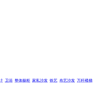
计
卫浴
整体橱柜
家私沙发
铁艺
布艺沙发
万杆楼梯