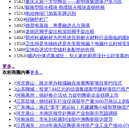
1542
1
重庆又迎一大型陶企——新明珠集团落户永川区
1524
2
膨胀型阻火模块 电缆阻火模块直销价格
1521
3
电动伸缩门加装车牌识别
1502
4
锌钢护栏厂
1492
5
德普电蒸箱，将爱融进点点滴滴
1485
6
龙岗区脚手架出租深圳脚手架出租
1404
7
郑州科威耐材为您简述目前耐火材料行业面临的困
1352
8
卫生间是先铺砖还是先安装地漏？地漏什么时候安
1348
9
宝坤自进式中空锚杆各配件的作用
1326
10
康内分体式集成灶：别人家的厨房没什么好羡慕的
更多...
衣柜商圈内事
更多...
1
河北唐山：路北举办校城融合发展陶瓷项目签约仪式
2
山东聊城：投资7.84亿元的信源集团新型建材项目已投
3
河南禹州：搞好推介活动 力促钧陶瓷企业挂牌上市
4
江苏盐城：烧结砖瓦行业仅保留年产量3000万块以上的
5
广东佛山：南庄“牵手”易运站！共建建陶小镇智慧物流
6
河北唐山：丰南区领导赴陶瓷产业创新示范园调研
7
河南洛阳：市长刘宛康到汝阳中洲陶瓷暗访督导
8
江西湘东：2018年湘东区陶瓷等传统产业工业产值60.0