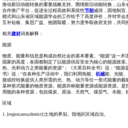
推动新旧动能转换的重要战略支持。围绕新旧动能转换，山东
合作推广平台，促进全过程高效和系统性
节能
减排，因地制宜
模式和山东省区域能源学会的工作给予了高度评价，并对学会
互补短板、集思广益、抱团取暖，努力度争取政府支持，共同
相关
建材
词条解释：
能源
物质、能量和信息是构成自然社会的基本要素。“能源”这一
国家的高度，各国都制定了以能源供应安全为核心的能源政策。
热、光和动力之类能量的资源”；《大英百科全书》说：“能源
书》说：“在各种生产活动中，我们利用热能、
机械
能、光能、
接或经转换提供人类所需的光、热、动力等任一形式能量的载
某种形式能量的物质资源。能源亦称能量资源或能源资源。是
用能的各种资源，包括煤炭、原油、天然气、煤层气、水能、
区域
1. [region;area;district]∶土地的界划。指地区区域自治。