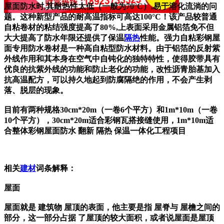
屋面防水时,其耐热性太低（一般为70°C）,易于溶化流淌的问
题。这种新型产品的耐高温指标可高达100°C！该产品较普通
自粘卷材的粘结强度提高了80%,上表面采用金属铝箔免不但
大大提高了防水年限还提供了保温
隔热
性能。强力自粘彩钢屋
面专用防水卷材是一种高自粘型防水材料。由于铝箔的反射紫
外线作用和其本身在空气中自钝化的独特特性，使得胶带具有
优良的抗紫外线的功能和防止老化的功能，改性沥青胎基加入
抗高温配方，可以持久地起到防腐隔绝的作用，不会产生剥
落、脱层的现象。
目前有两种规格30cm*20m（一卷6个平方）和1m*10m（一卷
10个平方），30cm*20m适合彩钢瓦搭接缝使用，1m*10m适
合整体彩钢屋面防水 翻新 隔热 保温一体化工程项目
相关
建材
词条解释：
屋面
屋面就是 建筑物 屋顶的表面，他主要是指 屋脊与 屋檐之间的
部分，这一部分占据 了屋顶的较大面积，或者说屋面是屋顶