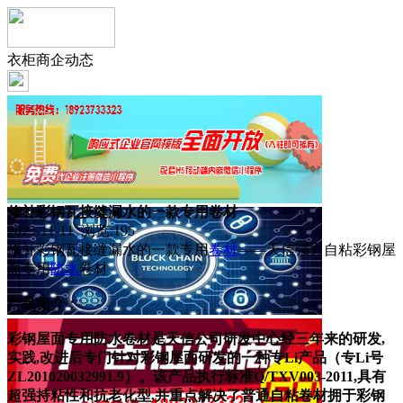
衣柜商企动态
修补彩钢瓦接缝漏水的一款专用卷材
2023-11-11 浏览:
195
修补彩钢瓦接缝漏水的一款专用
卷材
——天信强力自粘彩钢屋
面专用
防水
卷材
产品简介：
彩钢屋面专用防水卷材是天信
公司研发中心经三年来的研发,
实践,改进后专门针对彩钢屋面研发的一种专Li产品（专Li号
ZL201020032991.9）。该产品执行标准Q/TXV003-2011,具有
超强持粘性和抗老化型,并重点解决了普通自粘卷材拥于彩钢