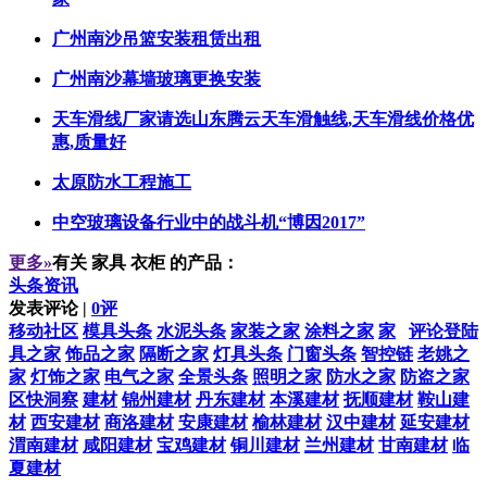
广州南沙吊篮安装租赁出租
广州南沙幕墙玻璃更换安装
天车滑线厂家请选山东腾云天车滑触线,天车滑线价格优
惠,质量好
太原防水工程施工
中空玻璃设备行业中的战斗机“博因2017”
更多»
有关
家具 衣柜
的产品：
头条资讯
发表评论 |
0评
移动社区
模具头条
水泥头条
家装之家
涂料之家
家
评论登陆
具之家
饰品之家
隔断之家
灯具头条
门窗头条
智控链
老姚之
家
灯饰之家
电气之家
全景头条
照明之家
防水之家
防盗之家
区快洞察
建材
锦州建材
丹东建材
本溪建材
抚顺建材
鞍山建
材
西安建材
商洛建材
安康建材
榆林建材
汉中建材
延安建材
渭南建材
咸阳建材
宝鸡建材
铜川建材
兰州建材
甘南建材
临
夏建材