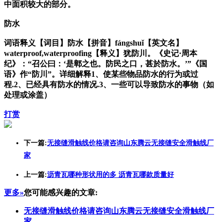
中面积较大的部分。
防水
词语释义【词目】防水【拼音】fángshuǐ【英文名】
waterproof,waterproofing【释义】犹防川。《史记·周本
纪》：“召公曰：‘是鄣之也。防民之口，甚於防水。’”《国
语》作“防川”。详细解释1、使某些物品防水的行为或过
程.2、已经具有防水的情况.3、一些可以导致防水的事物（如
处理或涂盖）
打赏
下一篇:
无接缝滑触线价格请咨询山东腾云无接缝安全滑触线厂
家
上一篇:
沥青瓦哪种形状用的多 沥青瓦哪款质量好
更多»
您可能感兴趣的文章:
无接缝滑触线价格请咨询山东腾云无接缝安全滑触线厂
家