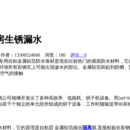
房生锈漏水
者：13306524066 浏览：
180
评论：0
专用自粘金属铝箔防水卷材是现在比较热门的屋面防水材料，它的
封堵所有彩钢瓦上可能出现渗水的部位。金属铝箔则起到防晒、
与空气的接触
发出了多种高效率、低能耗、烘干机设备。而[url=http://td
由若干个独立的单元段所组成的烘干设备，工作时随输送带向前
水材料，它的原理是自粘层 金属铝箔揭去
隔离
膜,直接粘贴在彩