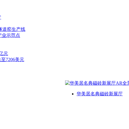
产
隧道窑生产线
产业示范点
7亿元
至7206美元
华美居名典磁砖新展厅