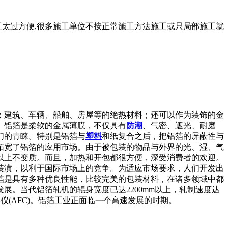
工太过方便,很多施工单位不按正常施工方法施工或只局部施工就
；建筑、车辆、船舶、房屋等的绝热材料；还可以作为装饰的金
。铝箔是柔软的金属薄膜，不仅具有
防潮
、气密、遮光、耐磨
们的青睐。特别是铝箔与
塑料
和纸复合之后，把铝箔的屏蔽性与
拓宽了铝箔的应用市场。由于被包装的物品与外界的光、湿、气
以上不变质。而且，加热和开包都很方便，深受消费者的欢迎。
装潢，以利于国际市场上的竞争。为适应市场要求，人们开发出
箔是具有多种优良性能，比较完美的包装材料，在诸多领域中都
。当代铝箔轧机的辊身宽度已达2200mm以上，轧制速度达
形仪(AFC)。铝箔工业正面临一个高速发展的时期。