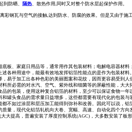
起到防晒、
隔热
、散热作用,同时又对整个防水层起保护作用。
隔离彩钢瓦与空气的接触,达到防水、防腐的效果。但是又由于施
相底板、家庭日用品等，通常用作其包装材料；电解电容器材料
上述各种用途中，能最有效地发挥铝箔性能点的是作为包装材料
泽，易于加工出各种色彩的美丽图案和花纹，因而更容易受到人
材料所必需的对水汽、空气、紫外线和细菌等的屏蔽性能，大大
食品的包装，使用这种复合铝箔的材料，至少可以保证食物一年
料和罐头食品的需求量日益增多，这些都需要有现代化的包装与
能都不如过涂层和层压加工能得到弥补和改善。因此可以说，铝
质量，现代化铝箔轧机向大卷、宽幅、高速、自动化四个方向发展
水平也大大提高，普遍安装了厚度控制系统(AGC)，大多数安装了板