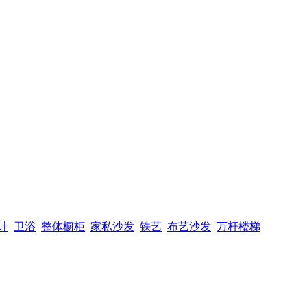
计
卫浴
整体橱柜
家私沙发
铁艺
布艺沙发
万杆楼梯