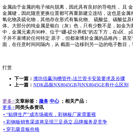
金属由于金属的电子倾向脱离，因此具有良好的导电性， 且 
金属键，因此随意更换位置都可再重新建立连结，这也是金属伸
氧化物及硫化物，其他存在形式有氯化物、 硫酸盐、碳酸盐及
体。大部分的纯金属是银白（灰）色，只有少数不是，如金为黄
中，金属元素共90种。位于“硼-砹分界线”的左下方，在s区
子并不束缚於任何特定 原子，但都束缚於金属的晶格内；甚
面，在任意时间间隔内，从 截面一边移到另一边的电子数目，
打赏
下一篇：
潍坊信赢沟槽管件-法兰管卡安装要求及步骤
上一篇：
NDK晶振NX8045GB与NX8045GE有什么区别
更多
>
文章标签：
服务
中心
；相关产品：
更多
>
同类头条资讯
• “贴牌生产”成市场顽疾，彩钢板厂家需重视
• 彩钢板销售渠道将呈现三足鼎立,品牌服务是竞争
• 穿孔吸音板价格