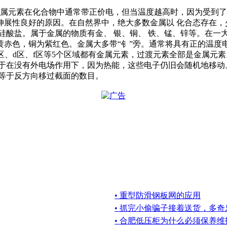
金属元素在化合物中通常带正价电，但当温度越高时，因为受到了
展性良好的原因。在自然界中，绝大多数金属以 化合态存在，少
硅酸盐。属于金属的物质有金、 银、铜、 铁、锰、锌等。在一
赤色，铜为紫红色。金属大多带“钅”旁。通常将具有正的温度电
、p区、d区、f区等5个区域都有金属元素，过渡元素全部是金属元
至于在没有外电场作用下，因为热能，这些电子仍旧会随机地移动
等于反方向移过截面的数目。
• 重型防滑钢板网的应用
• 抓完小偷骗子接着送货，多
• 合肥低压柜为什么必须保养维