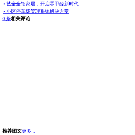
• 艺全全铝家居，开启零甲醛新时代
• 小区停车场管理系统解决方案
0
条
相关评论
推荐图文
更多...