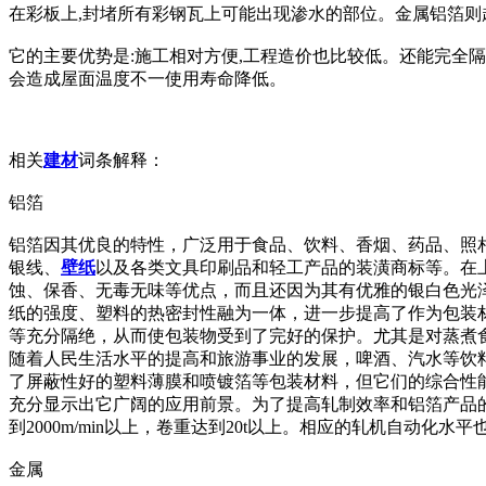
在彩板上,封堵所有彩钢瓦上可能出现渗水的部位。金属铝箔则
它的主要优势是:施工相对方便,工程造价也比较低。还能完全
会造成屋面温度不一使用寿命降低。
相关
建材
词条解释：
铝箔
铝箔因其优良的特性，广泛用于食品、饮料、香烟、药品、照
银线、
壁纸
以及各类文具印刷品和轻工产品的装潢商标等。在
蚀、保香、无毒无味等优点，而且还因为其有优雅的银白色光
纸的强度、塑料的热密封性融为一体，进一步提高了作为包装
等充分隔绝，从而使包装物受到了完好的保护。尤其是对蒸煮
随着人民生活水平的提高和旅游事业的发展，啤酒、汽水等饮
了屏蔽性好的塑料薄膜和喷镀箔等包装材料，但它们的综合性
充分显示出它广阔的应用前景。为了提高轧制效率和铝箔产品的
到2000m/min以上，卷重达到20t以上。相应的轧机自动化
金属