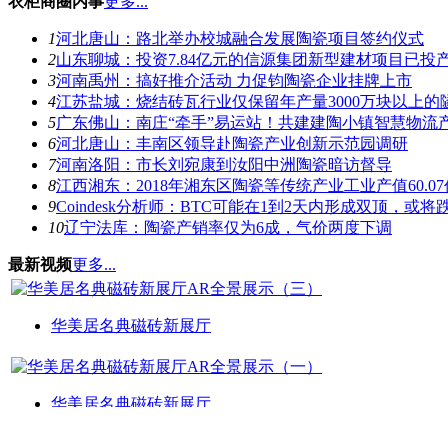
衣柜商圈内事
更多...
1
河北唐山：路北举办校城融合发展陶瓷项目签约仪式
2
山东聊城：投资7.84亿元的信源集团新型建材项目已投
3
河南禹州：搞好推介活动 力促钧陶瓷企业挂牌上市
4
江苏盐城：烧结砖瓦行业仅保留年产量3000万块以上的
5
广东佛山：南庄“牵手”易运站！共建建陶小镇智慧物流
6
河北唐山：丰南区领导赴陶瓷产业创新示范园调研
7
河南洛阳：市长刘宛康到汝阳中洲陶瓷暗访督导
8
江西湘东：2018年湘东区陶瓷等传统产业工业产值60.0
9
Coindesk分析师：BTC可能在1到2天内形成双顶，或将跌
10
辽宁法库：陶瓷产销率仅为6成，气价两度下调
最新视频
更多...
华美居名典磁砖新展厅
华美居名典磁砖新展厅
推荐产品
更多...