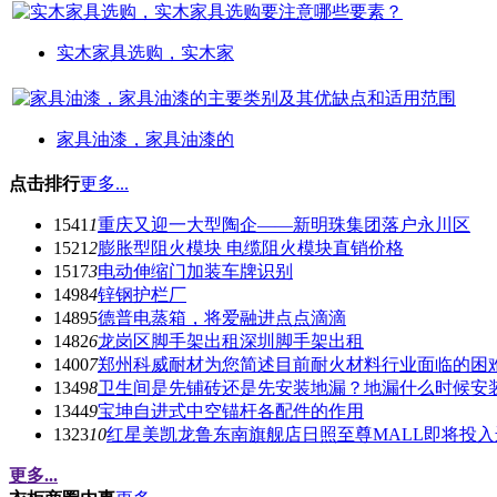
实木家具选购，实木家
家具油漆，家具油漆的
点击排行
更多...
1541
1
重庆又迎一大型陶企——新明珠集团落户永川区
1521
2
膨胀型阻火模块 电缆阻火模块直销价格
1517
3
电动伸缩门加装车牌识别
1498
4
锌钢护栏厂
1489
5
德普电蒸箱，将爱融进点点滴滴
1482
6
龙岗区脚手架出租深圳脚手架出租
1400
7
郑州科威耐材为您简述目前耐火材料行业面临的困
1349
8
卫生间是先铺砖还是先安装地漏？地漏什么时候安
1344
9
宝坤自进式中空锚杆各配件的作用
1323
10
红星美凯龙鲁东南旗舰店日照至尊MALL即将投入
更多...