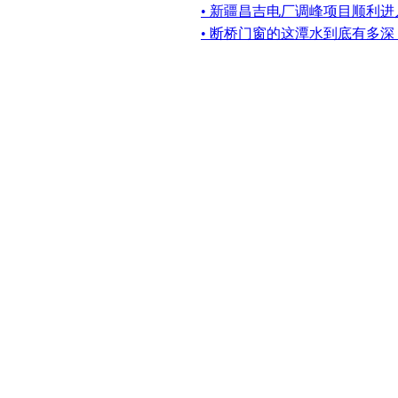
• 新疆昌吉电厂调峰项目顺利进
• 断桥门窗的这潭水到底有多