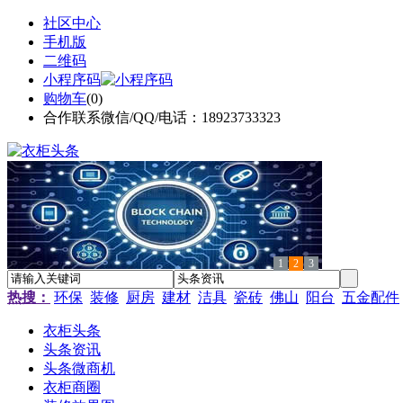
社区中心
手机版
二维码
小程序码
购物车
(
0
)
合作联系微信/QQ/电话：18923733323
1
2
3
热搜：
环保
装修
厨房
建材
洁具
瓷砖
佛山
阳台
五金配件
衣柜头条
头条资讯
头条微商机
衣柜商圈