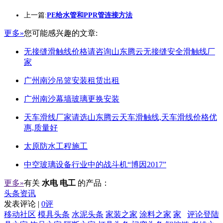
上一篇:
PE给水管和PPR管连接方法
更多»
您可能感兴趣的文章:
无接缝滑触线价格请咨询山东腾云无接缝安全滑触线厂
家
广州南沙吊篮安装租赁出租
广州南沙幕墙玻璃更换安装
天车滑线厂家请选山东腾云天车滑触线,天车滑线价格优
惠,质量好
太原防水工程施工
中空玻璃设备行业中的战斗机“博因2017”
更多»
有关
水电 电工
的产品：
头条资讯
发表评论 |
0评
移动社区
模具头条
水泥头条
家装之家
涂料之家
家
评论登陆