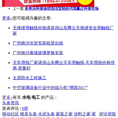
上一篇:
多奇乐环保油切洗洁宝轻松代理赢占环保市场
更多»
您可能感兴趣的文章:
无接缝滑触线价格请咨询山东腾云无接缝安全滑触线厂
家
广州南沙吊篮安装租赁出租
广州南沙幕墙玻璃更换安装
天车滑线厂家请选山东腾云天车滑触线,天车滑线价格优
惠,质量好
太原防水工程施工
中空玻璃设备行业中的战斗机“博因2017”
更多»
有关
水电 电工
的产品：
头条资讯
发表评论 |
0评
移动社区
模具头条
水泥头条
家装之家
涂料之家
家
评论登陆