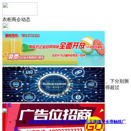
衣柜商企动态
门洞测量方法
2023-11-17 浏览:
221
对门洞的宽取左、中、右或门洞的高和厚取上、中、下分别测
量看是否一致，若不一致取较小的为准，但误差不得超过
20mm，若超过20mm，则需重新取点测量。
打赏
下一篇:
无接缝滑触线价格请咨询山东腾云无接缝安全滑触线厂
家