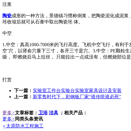
注浆
陶瓷
成形的一种方法，景德镇习惯称倒浆，把陶瓷泥化成泥浆
坯收缩后就可从石膏中取出陶瓷坯 体。
中空
1.中空：真高1000-7000米的飞行高度。飞机中空飞行，有
空’穴，以肾俞穴量下三寸，各开三寸是穴。3.中空：PE颗粒
级， 即燃烧后马上拉丝， 只能拉出一点或没有，但燃烧部位
打赏
下一篇：
实验室工作台实验台实验室家具设计及安装
上一篇：
新零售时代下，彩钢板厂家“谁传统谁必死”
更多
>
文章标签：
卫浴
洁具
；相关产品：
更多
>
同类头条资讯
• 太原防水工程施工