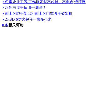
• 冬季企业工装/工作服定制不起球、不褪色,选江燕
• 水泥自流平适用于哪些？
• 南山区脚手架出租南山区门式脚手架出租
• ZFBD-6防火包带一卷多少米
0
条
相关评论