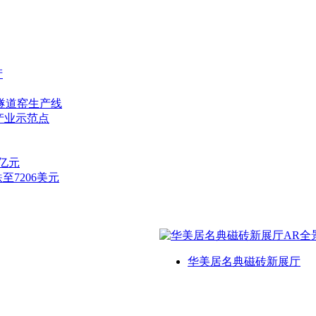
产
隧道窑生产线
产业示范点
7亿元
至7206美元
华美居名典磁砖新展厅