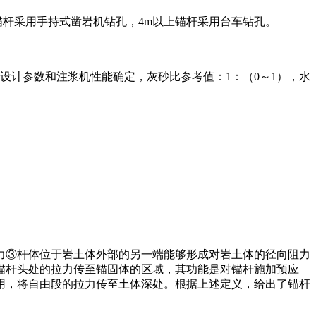
锚杆采用手持式凿岩机钻孔，4m以上锚杆采用台车钻孔。
设计参数和注浆机性能确定，灰砂比参考值：1：（0～1），水
力③杆体位于岩土体外部的另一端能够形成对岩土体的径向阻力
锚杆头处的拉力传至锚固体的区域，其功能是对锚杆施加预应
用，将自由段的拉力传至土体深处。根据上述定义，给出了锚杆