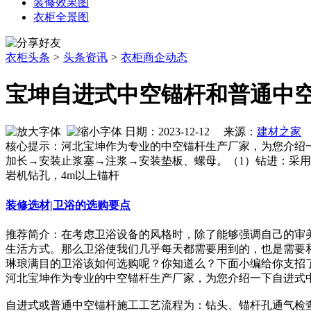
装修效果图
衣柜全景图
衣柜头条
>
头条资讯
>
衣柜商企动态
宝坤自进式中空锚杆和普通中
日期：2023-12-12 来源：
建材之家
作
核心提示：河北宝坤作为专业的中空锚杆生产厂家，为您介绍
加长→安装止浆塞→注浆→安装垫板、螺母。（1）钻进：采
岩机钻孔，4m以上锚杆
装修选材|卫浴的选购要点
推荐简介：在考虑卫浴设备的风格时，除了能够强调自己的审
生活方式。那么卫浴使我们几乎每天都需要用到的，也是需要
琳琅满目的卫浴该如何选购呢？你知道么？下面小编给你支招了：教
河北宝坤作为专业的中空锚杆生产厂家，为您介绍一下自进式
自进式或普通中空锚杆施工工艺流程为：钻头、锚杆孔通气检