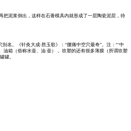
，再把泥浆倒出，这样在石膏模具内就形成了一层陶瓷泥层，待
经穴别名。《针灸大成·胜玉歌》：“腰痛中空穴最奇”。注：“‘中
、油箱（俗称水壶、油 壶）， 吹塑的还有很多薄膜（所谓吹塑
瓶罐罐。