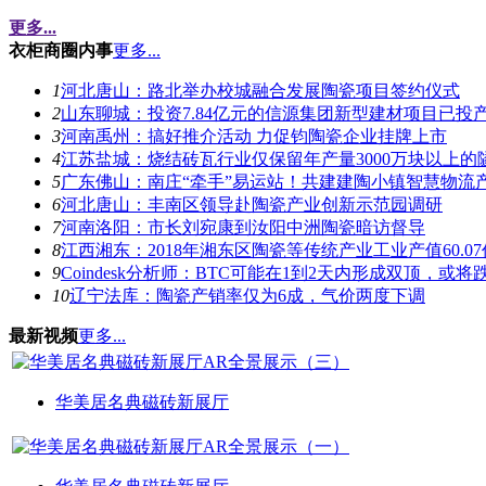
更多...
衣柜商圈内事
更多...
1
河北唐山：路北举办校城融合发展陶瓷项目签约仪式
2
山东聊城：投资7.84亿元的信源集团新型建材项目已投
3
河南禹州：搞好推介活动 力促钧陶瓷企业挂牌上市
4
江苏盐城：烧结砖瓦行业仅保留年产量3000万块以上的
5
广东佛山：南庄“牵手”易运站！共建建陶小镇智慧物流
6
河北唐山：丰南区领导赴陶瓷产业创新示范园调研
7
河南洛阳：市长刘宛康到汝阳中洲陶瓷暗访督导
8
江西湘东：2018年湘东区陶瓷等传统产业工业产值60.0
9
Coindesk分析师：BTC可能在1到2天内形成双顶，或将跌
10
辽宁法库：陶瓷产销率仅为6成，气价两度下调
最新视频
更多...
华美居名典磁砖新展厅