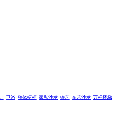
计
卫浴
整体橱柜
家私沙发
铁艺
布艺沙发
万杆楼梯