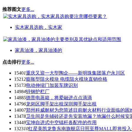
推荐图文
更多...
实木家具选购，实木家
家具油漆，家具油漆的
点击排行
更多...
1540
1
重庆又迎一大型陶企——新明珠集团落户永川区
1521
2
膨胀型阻火模块 电缆阻火模块直销价格
1517
3
电动伸缩门加装车牌识别
1498
4
锌钢护栏厂
1488
5
德普电蒸箱，将爱融进点点滴滴
1479
6
龙岗区脚手架出租深圳脚手架出租
1400
7
郑州科威耐材为您简述目前耐火材料行业面临的困
1347
8
卫生间是先铺砖还是先安装地漏？地漏什么时候安
1344
9
宝坤自进式中空锚杆各配件的作用
1323
10
红星美凯龙鲁东南旗舰店日照至尊MALL即将投入