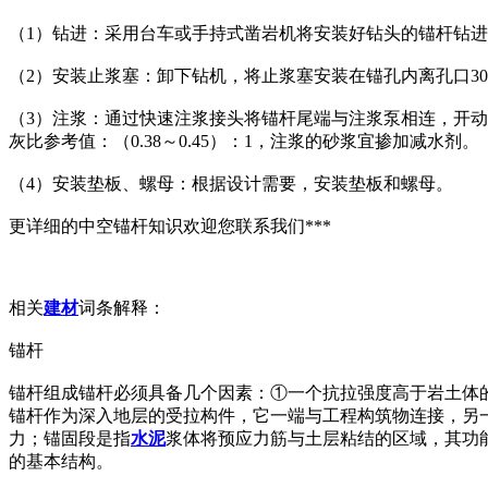
（1）钻进：采用台车或手持式凿岩机将安装好钻头的锚杆钻进
（2）安装止浆塞：卸下钻机，将止浆塞安装在锚孔内离孔口3
（3）注浆：通过快速注浆接头将锚杆尾端与注浆泵相连，开动
灰比参考值：（0.38～0.45）：1，注浆的砂浆宜掺加减水剂。
（4）安装垫板、螺母：根据设计需要，安装垫板和螺母。
更详细的中空锚杆知识欢迎您联系我们***
相关
建材
词条解释：
锚杆
锚杆组成锚杆必须具备几个因素：①一个抗拉强度高于岩土体
锚杆作为深入地层的受拉构件，它一端与工程构筑物连接，另
力；锚固段是指
水泥
浆体将预应力筋与土层粘结的区域，其功
的基本结构。