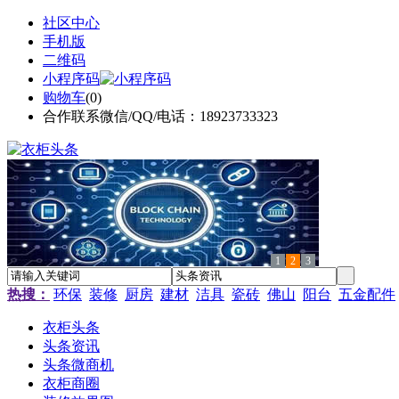
社区中心
手机版
二维码
小程序码
购物车
(
0
)
合作联系微信/QQ/电话：18923733323
1
2
3
热搜：
环保
装修
厨房
建材
洁具
瓷砖
佛山
阳台
五金配件
衣柜头条
头条资讯
头条微商机
衣柜商圈