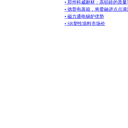
• 郑州科威耐材：高铝砖的质
• 德普电蒸箱，将爱融进点点滴
• 磁力通电锅炉优势
• SR塑性填料市场价