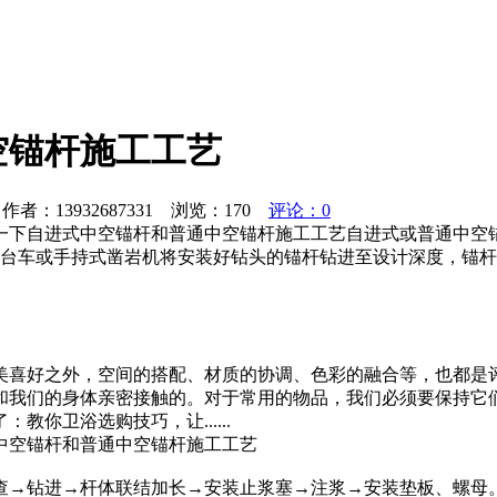
空锚杆施工工艺
者：13932687331 浏览：
170
评论：0
一下自进式中空锚杆和普通中空锚杆施工工艺自进式或普通中空
用台车或手持式凿岩机将安装好钻头的锚杆钻进至设计深度，锚杆
美喜好之外，空间的搭配、材质的协调、色彩的融合等，也都是
和我们的身体亲密接触的。对于常用的物品，我们必须要保持它
你卫浴选购技巧，让......
中空锚杆和普通中空锚杆施工工艺
查→钻进→杆体联结加长→安装止浆塞→注浆→安装垫板、螺母