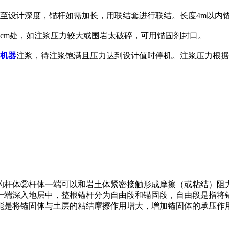
至设计深度，锚杆如需加长，用联结套进行联结。长度4m以内
0cm处，如注浆压力较大或围岩太破碎，可用锚固剂封口。
机器
注浆，待注浆饱满且压力达到设计值时停机。注浆压力根据
的杆体②杆体一端可以和岩土体紧密接触形成摩擦（或粘结）阻
一端深入地层中，整根锚杆分为自由段和锚固段，自由段是指将
能是将锚固体与土层的粘结摩擦作用增大，增加锚固体的承压作