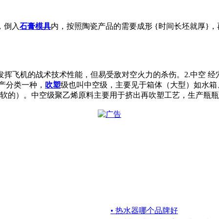
，倒入
石膏
模具
内，按照陶瓷产品的需要成形 {时间长坯就厚}
利于发挥飞机的战术技术性能，但易受敌对空火力的杀伤。2.中空 
生产分类一种，
吹塑
级也叫中空级，主要见于箱体（大型）如水箱
是软的）。中空级聚乙烯原料主要用于挤出再吹塑工艺，生产瓶
• 热水器哪个品牌好