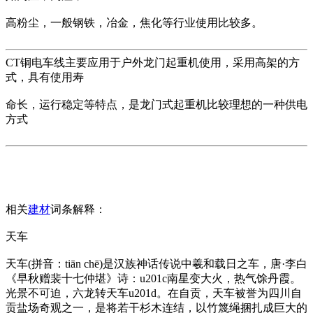
高粉尘，一般钢铁，冶金，焦化等行业使用比较多。
CT铜电车线主要应用于户外龙门起重机使用，采用高架的方
式，具有使用寿
命长，运行稳定等特点，是龙门式起重机比较理想的一种供电
方式
相关
建材
词条解释：
天车
天车(拼音：tiān chē)是汉族神话传说中羲和载日之车，唐·李白
《早秋赠裴十七仲堪》诗：u201c南星变大火，热气馀丹霞。
光景不可迫，六龙转天车u201d。在自贡，天车被誉为四川自
贡盐场奇观之一，是将若干杉木连结，以竹篾绳捆扎成巨大的