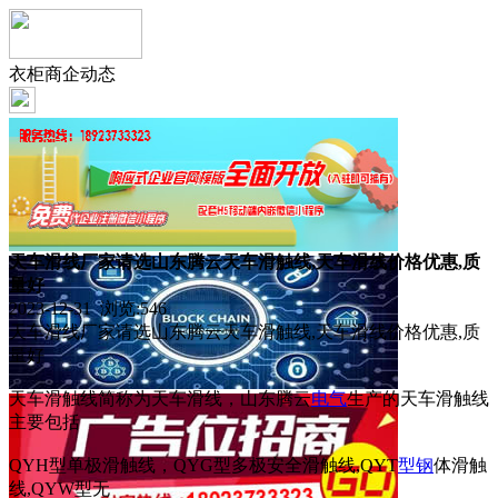
衣柜商企动态
天车滑线厂家请选山东腾云天车滑触线,天车滑线价格优惠,质
量好
2023-12-31 浏览:
546
天车滑线厂家请选山东腾云天车滑触线,天车滑线价格优惠,质
量好
天车滑触线简称为天车滑线，山东腾云
电气
生产的天车滑触线
主要包括
QYH型单极滑触线，QYG型多极安全滑触线,QYT
型钢
体滑触
线,QYW型无