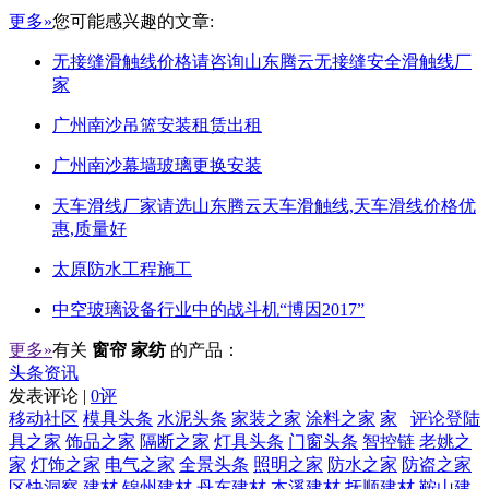
更多»
您可能感兴趣的文章:
无接缝滑触线价格请咨询山东腾云无接缝安全滑触线厂
家
广州南沙吊篮安装租赁出租
广州南沙幕墙玻璃更换安装
天车滑线厂家请选山东腾云天车滑触线,天车滑线价格优
惠,质量好
太原防水工程施工
中空玻璃设备行业中的战斗机“博因2017”
更多»
有关
窗帘 家纺
的产品：
头条资讯
发表评论 |
0评
移动社区
模具头条
水泥头条
家装之家
涂料之家
家
评论登陆
具之家
饰品之家
隔断之家
灯具头条
门窗头条
智控链
老姚之
家
灯饰之家
电气之家
全景头条
照明之家
防水之家
防盗之家
区快洞察
建材
锦州建材
丹东建材
本溪建材
抚顺建材
鞍山建