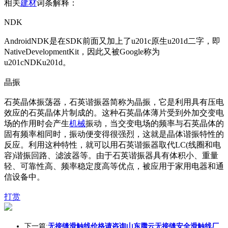
相关
建材
词条解释：
NDK
AndroidNDK是在SDK前面又加上了u201c原生u201d二字，即
NativeDevelopmentKit，因此又被Google称为
u201cNDKu201d。
晶振
石英晶体振荡器，石英谐振器简称为晶振，它是利用具有压电
效应的石英晶体片制成的。这种石英晶体薄片受到外加交变电
场的作用时会产生
机械
振动，当交变电场的频率与石英晶体的
固有频率相同时，振动便变得很强烈，这就是晶体谐振特性的
反应。利用这种特性，就可以用石英谐振器取代LC(线圈和电
容)谐振回路、滤波器等。由于石英谐振器具有体积小、重量
轻、可靠性高、频率稳定度高等优点，被应用于家用电器和通
信设备中。
打赏
下一篇:
无接缝滑触线价格请咨询山东腾云无接缝安全滑触线厂