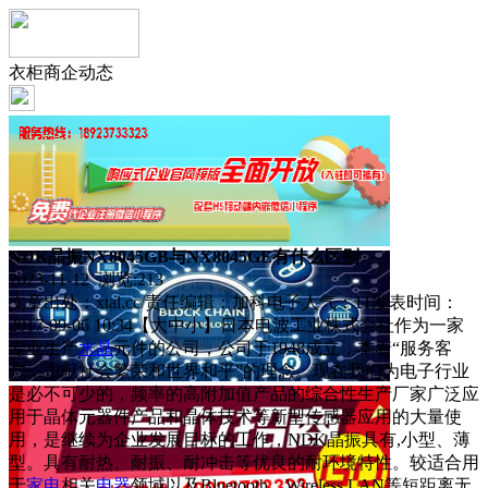
衣柜商企动态
NDK晶振NX8045GB与NX8045GE有什么区别
2023-11-12 浏览:
213
文章出处：xtal.cc/责任编辑：加科电子人气：11发表时间：
2017-09-06 10:34【大中小】日本电波工业株式会社作为一家
专业生产
水晶
元件的公司，公司于1948成立，本着“服务客
户，贡献社会繁荣和世界和平”的理念。现在我们为电子行业
是必不可少的，频率的高附加值产品的综合性生产厂家广泛应
用于晶体元器件产品和晶体技术等新型传感器应用的大量使
用，是继续为企业发展目标的工作，NDK晶振具有,小型、薄
型。具有耐热、耐振、耐冲击等优良的耐环境特性。较适合用
于
家电
相关
电器
领域以及Bluetooth、Wireless LAN等短距离无