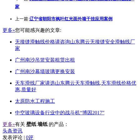
家
上一篇:
辽宁省朝阳市枫叶红光面外墙干挂应用案例
更多»
您可能感兴趣的文章:
无接缝滑触线价格请咨询山东腾云无接缝安全滑触线厂
家
广州南沙吊篮安装租赁出租
广州南沙幕墙玻璃更换安装
天车滑线厂家请选山东腾云天车滑触线,天车滑线价格优
惠,质量好
太原防水工程施工
中空玻璃设备行业中的战斗机“博因2017”
更多»
有关
壁纸 墙纸
的产品：
头条资讯
发表评论 |
0评