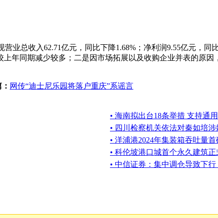
实现营业总收入62.71亿元，同比下降1.68%；净利润9.55亿元，
较上年同期减少较多；二是因市场拓展以及收购企业并表的原因
篇：
网传“迪士尼乐园将落户重庆”系谣言
• 海南拟出台18条举措 支持
• 四川检察机关依法对秦如培
• 洋浦港2024年集装箱吞吐量首
• 科伦坡港口城首个永久建筑
• 中信证券：集中调仓导致下行