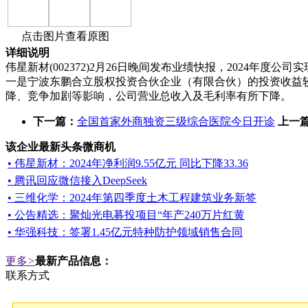
点击图片查看原图
详细说明
伟星新材(002372)2月26日晚间发布业绩快报，2024年度公司
一是宁波东鹏合立股权投资合伙企业（有限合伙）的投资收益
降、竞争加剧等影响，公司营业总收入及毛利率有所下降。
下一篇：
全国首家外商独资三级综合医院今日开诊
上一
该企业最新头条微商机
• 伟星新材：2024年净利润9.55亿元 同比下降33.36
• 腾讯回应微信接入DeepSeek
• 三维化学：2024年第四季度土木工程建筑业务新签
• 公告精选：聚灿光电募投项目“年产240万片红黄
• 华强科技：签署1.45亿元特种防护领域销售合同
更多
>
最新产品信息：
联系方式