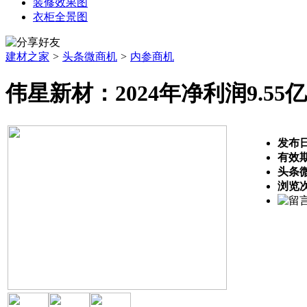
装修效果图
衣柜全景图
建材之家
>
头条微商机
>
内参商机
伟星新材：2024年净利润9.55亿
发布
有效
头条
浏览