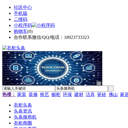
社区中心
手机版
二维码
小程序码
购物车
(
0
)
合作联系微信/QQ/电话：18923733323
1
热搜：
家装
装修
铁艺
橱柜
环保
建材
洁具
瓷砖
佛山
家
衣柜头条
头条资讯
头条微商机
衣柜商圈